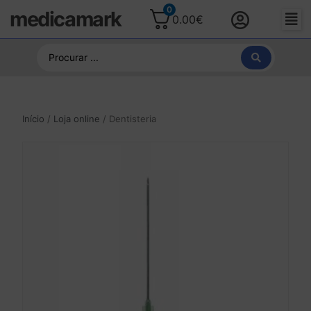
0
medicamark
0.00
€
Início
/
Loja online
/ Dentisteria