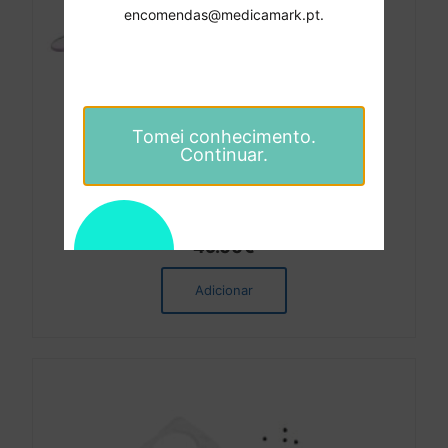
encomendas@medicamark.pt.
Tomei conhecimento.
Continuar.
Espelho Dental com Endo-Régua R98 M2 4pcs + 2
espelhos sobressalentes – MOTRANSER
49.00
€
Adicionar