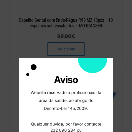
Espelho Dental com Endo-Régua R98 M2 10pcs + 10
espelhos sobressalentes – MOTRANSER
99.00
€
Adicionar
Aviso
Website reservado a profissionais da
área da saúde, ao abrigo do
Decreto-Lei 145/2009.
Qualquer dúvida, por favor contacte
232 096 284 ou