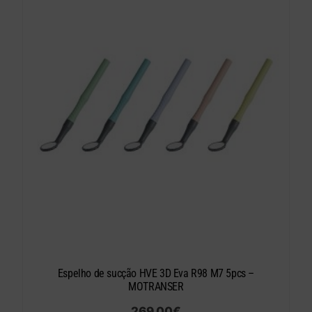
Espelho de sucção HVE 3D Eva R98 M7 5pcs –
MOTRANSER
269.00
€