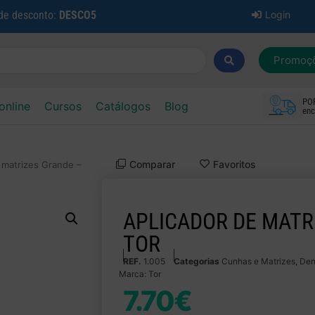
 de desconto:
DESCO5
Login
Promoç
PO
online
Cursos
Catálogos
Blog
enc
Comparar
Favoritos
 matrizes Grande –
APLICADOR DE MATR
TOR
REF.
1.005
Categorias
Cunhas e Matrizes
,
Den
Marca:
Tor
7.70
€