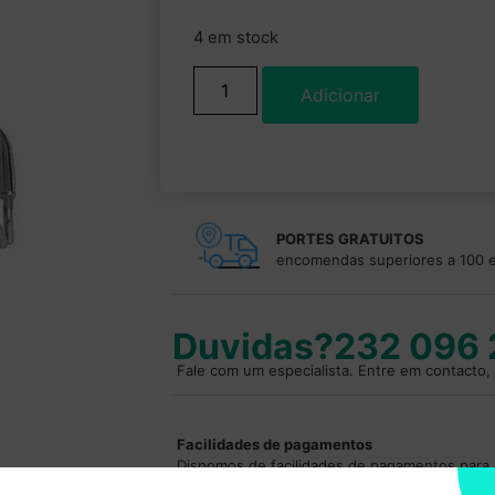
4 em stock
Adicionar
PORTES GRATUITOS
encomendas superiores a 100 
Duvidas?
232 096
Fale com um especialista. Entre em contacto, 
Facilidades de pagamentos
Dispomos de facilidades de pagamentos par
Entre em contacto para saber mais
.