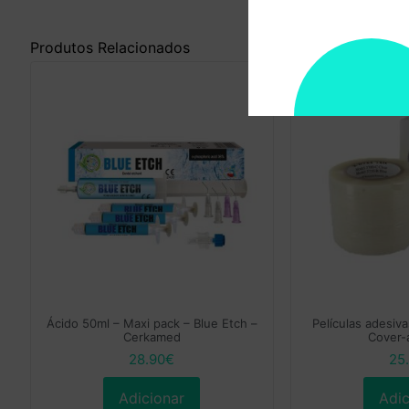
Produtos Relacionados
Ácido 50ml – Maxi pack – Blue Etch –
Películas adesiv
Cerkamed
Cover-a
28.90
€
25
Adicionar
Adic