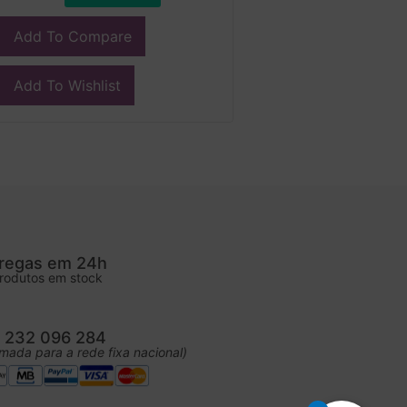
Add To Compare
Add To Wishlist
regas em 24h
rodutos em stock
. 232 096 284
mada para a rede fixa nacional)