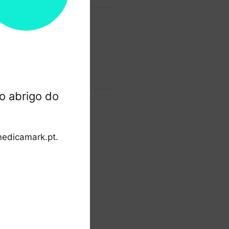
mentos
seguros.
o abrigo do
edicamark.pt.