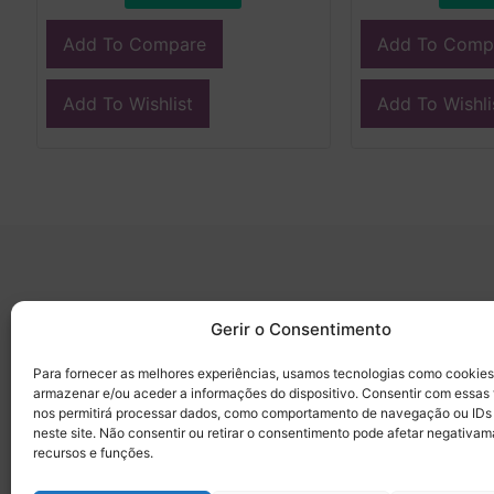
Add To Compare
Add To Comp
Add To Wishlist
Add To Wishli
Medicamark
Categorias
Gerir o Consentimento
Sobre
Cirurgia
Para fornecer as melhores experiências, usamos tecnologias como cookies
Contactos
Dentisteria
armazenar e/ou aceder a informações do dispositivo. Consentir com essas
Termos e condições
Descartáveis/Não re
nos permitirá processar dados, como comportamento de navegação ou IDs
neste site. Não consentir ou retirar o consentimento pode afetar negativam
Política de Privacidade
Luvas
recursos e funções.
Desinfectantes