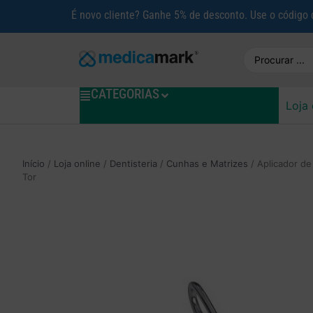
É novo cliente? Ganhe 5% de desconto. Use o código
CATEGORIAS
Loja 
Início
/
Loja online
/
Dentisteria
/
Cunhas e Matrizes
/ Aplicador de
Tor