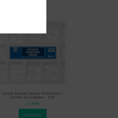
Coroas Acetato Dentes Posteriores –
Sortido 64 unidades – TOR
13.90
€
Adicionar