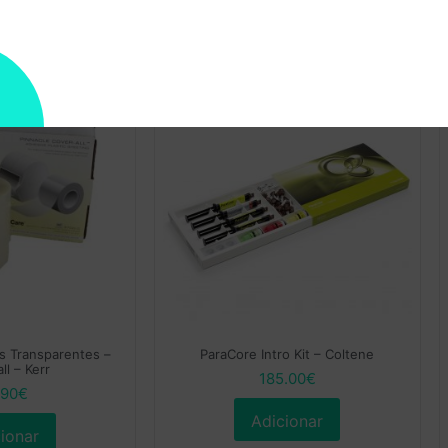
as Transparentes –
ParaCore Intro Kit – Coltene
ll – Kerr
185.00
€
.90
€
Adicionar
ionar