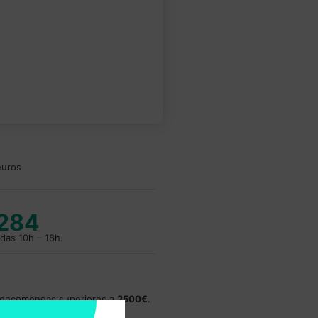
euros
 284
das 10h – 18h.
a encomendas superiores a
2500€
.