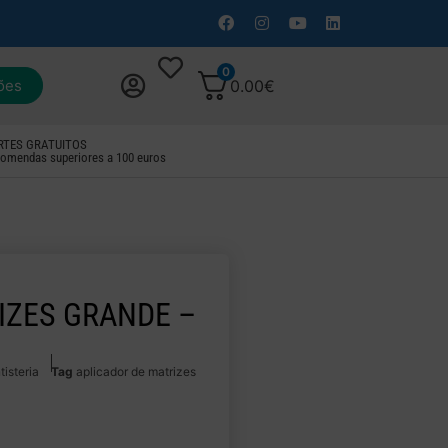
0
ões
0.00
€
RTES GRATUITOS
omendas superiores a 100 euros
IZES GRANDE –
tisteria
Tag
aplicador de matrizes