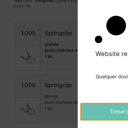
SKU
1.005
Categorias
Cunhas e Matrizes
,
Dentisteria
Tag
aplicado
Marca:
Tor
1.005
Springclip
grande
(para matrizes de sela)
Website re
1 pc.
Qualquer dúv
1.005
Springclip
grande
(para matrizes de sela)
1 pc.
Tomei 