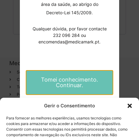
área da saúde, ao abrigo do
Manter sessão
Iniciar sessão
Decreto-Lei 145/2009.
Perdeu a sua senha?
Qualquer dúvida, por favor contacte
232 096 284 ou
encomendas@medicamark.pt.
Medicamark
Categorias
Sobre
Cirurgia
Tomei conhecimento.
Contactos
Dentisteria
Continuar.
Termos e condições
Descartáveis/Não
reutilizáveis
Política de Privacidade
Luvas
Gerir o Consentimento
Desinfectantes
Para fornecer as melhores experiências, usamos tecnologias como
cookies para armazenar e/ou aceder a informações do dispositivo.
Categorias
Entregas em 24h
Consentir com essas tecnologias nos permitirá processar dados, como
de produtos em stock
comportamento de navegação ou IDs exclusivos neste site. Não
Endodontia