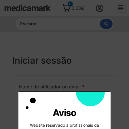
0
medicamark
0.00
€
Iniciar sessão
Nome de utilizador ou email
*
Aviso
Senha
*
Website reservado a profissionais da