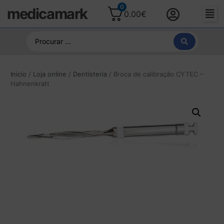
0
medicamark
0.00
€
Início
/
Loja online
/
Dentisteria
/ Broca de calibração CYTEC –
Hahnenkratt