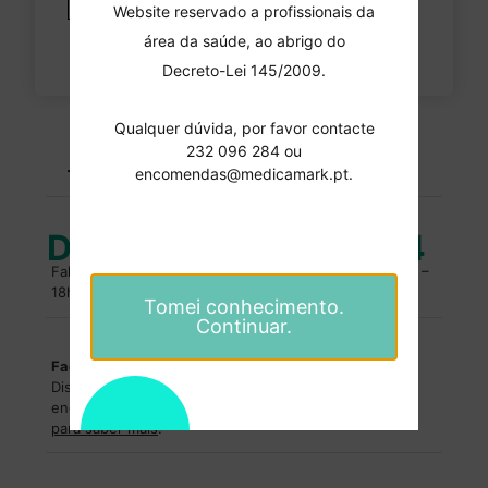
Website reservado a profissionais da
área da saúde, ao abrigo do
Decreto-Lei 145/2009.
Qualquer dúvida, por favor contacte
PORTES GRATUITOS
232 096 284 ou
encomendas superiores a 100 euros
encomendas@medicamark.pt.
Duvidas?
232 096 284
Fale com um especialista. Entre em contacto, das 10h –
18h.
Tomei conhecimento.
Continuar.
Facilidades de pagamentos
Dispomos de facilidades de pagamentos para
encomendas superiores a
2500€
.
Entre em contacto
para saber mais
.