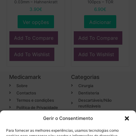
0.03mm – Hahnenkratt
100pcs – TOR
3.90
€
6.90
€
Ver opções
Adicionar
Add To Compare
Add To Compare
Add To Wishlist
Add To Wishlist
Medicamark
Categorias
Sobre
Cirurgia
Contactos
Dentisteria
Termos e condições
Descartáveis/Não
reutilizáveis
Política de Privacidade
Luvas
Gerir o Consentimento
Desinfectantes
Para fornecer as melhores experiências, usamos tecnologias como
cookies para armazenar e/ou aceder a informações do dispositivo.