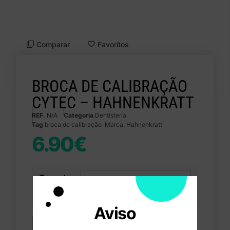
Comparar
Favoritos
BROCA DE CALIBRAÇÃO
CYTEC – HAHNENKRATT
REF.
N/A
Categoria
Dentisteria
Tag
broca de calibração
Marca:
Hahnenkratt
6.90
€
Tamanho
Aviso
Adicionar