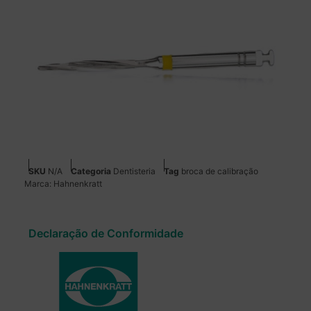
SKU
N/A
Categoria
Dentisteria
Tag
broca de calibração
Marca:
Hahnenkratt
Declaração de Conformidade