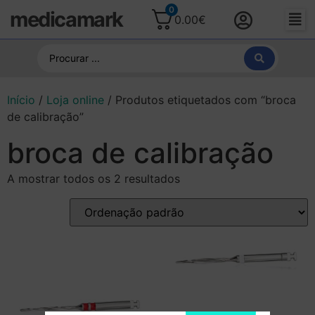
0
medicamark
0.00
€
Início
/
Loja online
/ Produtos etiquetados com “broca
de calibração”
broca de calibração
A mostrar todos os 2 resultados