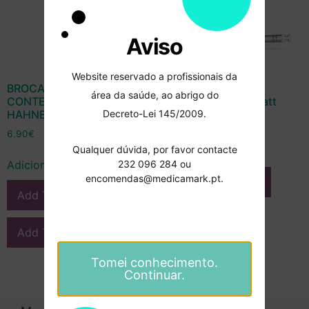
Aviso
Website reservado a profissionais da
BROCA DE CALIBRAÇÃO
Broca de calibração
área da saúde, ao abrigo do
CONTEC TAMANHO 0 –
CYTEC – Hahnenkratt
Decreto-Lei 145/2009.
HAHNENKRATT
6.90
€
6.90
€
Qualquer dúvida, por favor contacte
Ver opções
232 096 284 ou
Adicionar
encomendas@medicamark.pt.
Add To Compare
Add To Compare
Add To Wishlist
Add To Wishlist
Tomei conhecimento.
Continuar.