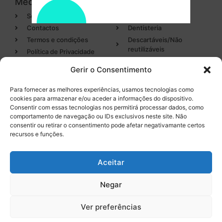
Medicamark
Categorias
Sobre
Cirurgia
Contactos
Dentisteria
Termos e condições
Descartáveis/Não
reutilizáveis
Política de Privacidade
Luvas
Gerir o Consentimento
Desinfectantes
Para fornecer as melhores experiências, usamos tecnologias como
cookies para armazenar e/ou aceder a informações do dispositivo.
Categorias
Entregas em 24h
Consentir com essas tecnologias nos permitirá processar dados, como
de produtos em stock
comportamento de navegação ou IDs exclusivos neste site. Não
Endodontia
consentir ou retirar o consentimento pode afetar negativamante certos
Higiene Oral
recursos e funções.
Instrumental
Tel. 232 096 284
(chamada para a rede fixa
Equipamentos
Aceitar
nacional)
Negar
0
Ver preferências
Licença INFARMED Nº 220/DM2016
Resolução de conflitos de Consumo
Livro de Reclamações