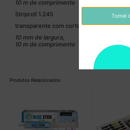
10 m de comprimento
Striproll 1.245
Tomei 
transparente com cortador
10 mm de largura,
10 m de comprimento
Produtos Relacionados