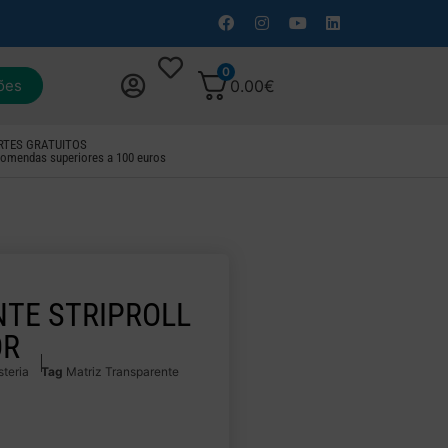
0
ões
0.00
€
RTES GRATUITOS
omendas superiores a 100 euros
TE STRIPROLL
OR
steria
Tag
Matriz Transparente