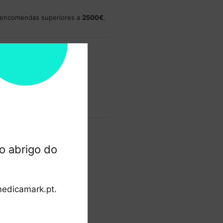
a encomendas superiores a
2500€
.
mentos
seguros.
o abrigo do
edicamark.pt.