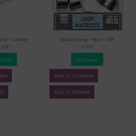
o Kit – Coltene
Matrizes Loop – 6pcs – TOR
.00
€
3.90
€
ionar
Adicionar
are
Add To Compare
st
Add To Wishlist