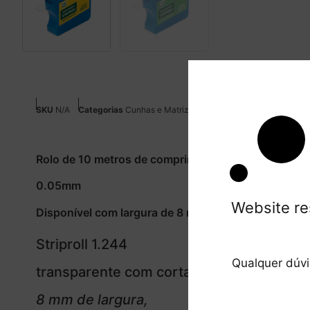
SKU
N/A
Categorias
Cunhas e Matrizes
,
Dentisteria
Tag
Matriz Tr
Rolo de 10 metros de comprimento
0.05mm
Website re
Disponível com largura de 8 mm e 10 mm
Striproll 1.244
Qualquer dúv
transparente com cortador
8 mm de largura,