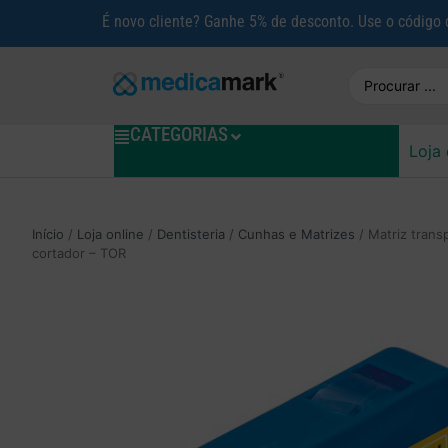
É novo cliente? Ganhe 5% de desconto. Use o código
CATEGORIAS
Loja 
Início
/
Loja online
/
Dentisteria
/
Cunhas e Matrizes
/ Matriz trans
cortador – TOR