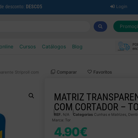
 de desconto:
DESCO5
Login
Promoç
PO
online
Cursos
Catálogos
Blog
enc
Comparar
Favoritos
parente Striproll com
MATRIZ TRANSPAREN
COM CORTADOR – T
REF.
N/A
Categorias
Cunhas e Matrizes
,
Denti
Marca:
Tor
4.90
€