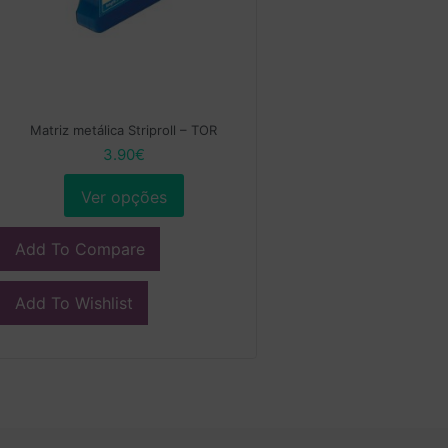
Matriz metálica Striproll – TOR
3.90
€
Ver opções
Add To Compare
Add To Wishlist