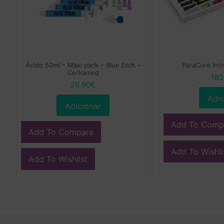
Ácido 50ml – Maxi pack – Blue Etch –
ParaCore Intr
Cerkamed
185
28.90
€
Adic
Adicionar
Add To Comp
Add To Compare
Add To Wishli
Add To Wishlist