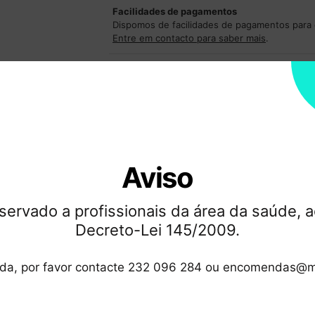
Facilidades de pagamentos
Dispomos de facilidades de pagamentos par
Entre em contacto para saber mais
.
Formas de paga
ansparente
Marca:
Tor
Pagamentos 100% 
Aviso
servado a profissionais da área da saúde, a
Decreto-Lei 145/2009.
ida, por favor contacte 232 096 284 ou encomendas@m