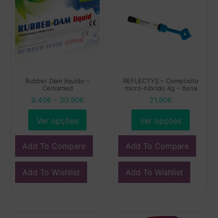
Rubber Dam líquido –
REFLECTYS – Compósito
Cerkamed
micro-híbrido 4g – Itena
9.40
€
–
30.90
€
21.90
€
Ver opções
Ver opções
Add To Compare
Add To Compare
Add To Wishlist
Add To Wishlist