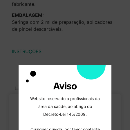
fabricante.
EMBALAGEM:
Seringa com 2 ml de preparação, aplicadores
de pincel descartáveis.
INSTRUÇÕES
Aviso
Comparar
Favoritos
Website reservado a profissionais da
área da saúde, ao abrigo do
RED DETECTOR
Decreto-Lei 145/2009.
(DETECTOR DE CÁRIES)
Qualquer dúvida, por favor contacte