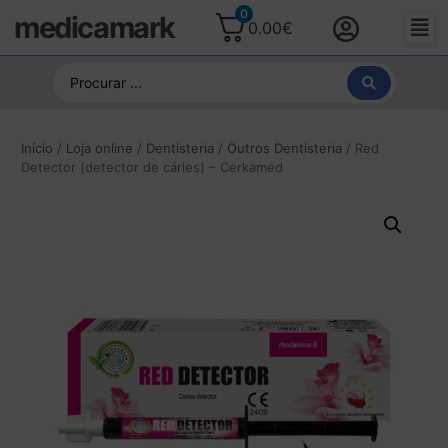
0
medicamark
0.00
€
Início
/
Loja online
/
Dentisteria
/
Outros Dentisteria
/ Red
Detector (detector de cáries) – Cerkamed