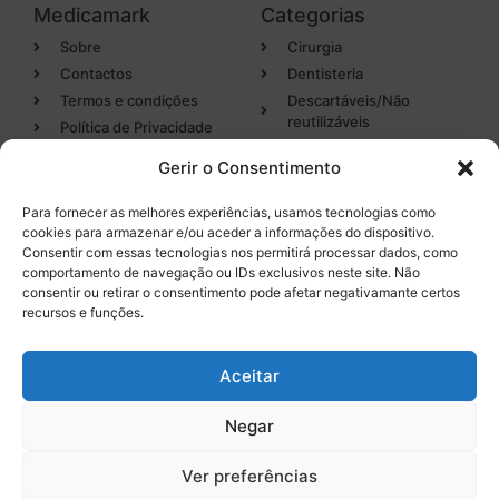
Medicamark
Categorias
Sobre
Cirurgia
Contactos
Dentisteria
Termos e condições
Descartáveis/Não
reutilizáveis
Política de Privacidade
Luvas
Gerir o Consentimento
Desinfectantes
Para fornecer as melhores experiências, usamos tecnologias como
cookies para armazenar e/ou aceder a informações do dispositivo.
Categorias
Entregas em 24h
Consentir com essas tecnologias nos permitirá processar dados, como
de produtos em stock
comportamento de navegação ou IDs exclusivos neste site. Não
Endodontia
consentir ou retirar o consentimento pode afetar negativamante certos
Higiene Oral
recursos e funções.
Instrumental
Tel. 232 096 284
(chamada para a rede fixa
Equipamentos
Aceitar
nacional)
Negar
0
Ver preferências
Licença INFARMED Nº 220/DM2016
Resolução de conflitos de Consumo