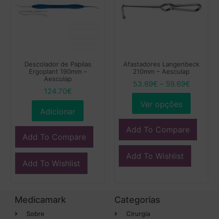
Descolador de Papilas
Afastadores Langenbeck
Ergoplant 190mm –
210mm – Aesculap
Aesculap
53.69
€
–
59.69
€
124.70
€
Ver opções
Adicionar
Add To Compare
Add To Compare
Add To Wishlist
Add To Wishlist
Medicamark
Categorias
Sobre
Cirurgia