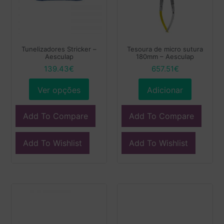
Tunelizadores Stricker –
Tesoura de micro sutura
Aesculap
180mm – Aesculap
139.43
€
657.51
€
Ver opções
Adicionar
Add To Compare
Add To Compare
Add To Wishlist
Add To Wishlist