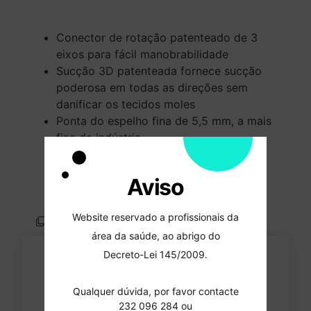
Conector de rotação patenteado de 3
eixos para fácil manobrabilidade
Sucção 3D patenteada fornece sucção
poderosa em todas as direções sem
danificar os tecidos moles
Ponta do espelho fina de 5,5 mm, a mais
fina da indústria
Adapta-se a mangueiras de sucção
padrão de 11mm/16mm
Aviso
Website reservado a profissionais da
Comparar
Favoritos
área da saúde, ao abrigo do
Decreto-Lei 145/2009.
ESPELHO DE SUCÇÃO
Qualquer dúvida, por favor contacte
HVE 3D EVA R98 M7
232 096 284 ou