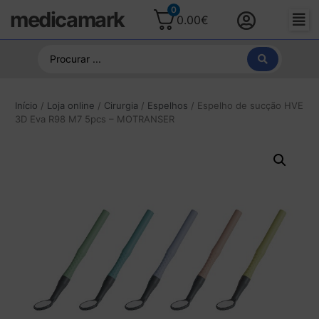
0
medicamark
0.00
€
Início
/
Loja online
/
Cirurgia
/
Espelhos
/ Espelho de sucção HVE
3D Eva R98 M7 5pcs – MOTRANSER