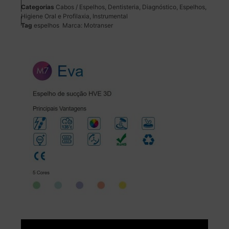
Categorias
Cabos / Espelhos
,
Dentisteria
,
Diagnóstico
,
Espelhos
,
Higiene Oral e Profilaxia
,
Instrumental
Tag
espelhos
Marca:
Motranser