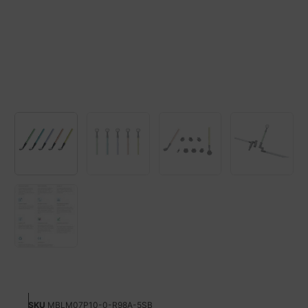
SKU
MBLM07P10-0-R98A-5SB