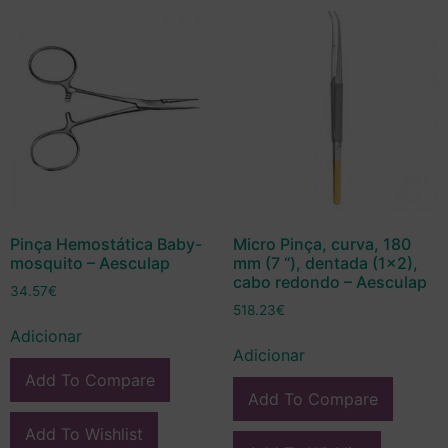
Pinça Hemostática Baby-
Micro Pinça, curva, 180
mosquito – Aesculap
mm (7 “), dentada (1×2),
cabo redondo – Aesculap
34.57
€
518.23
€
Adicionar
Adicionar
Add To Compare
Add To Compare
Add To Wishlist