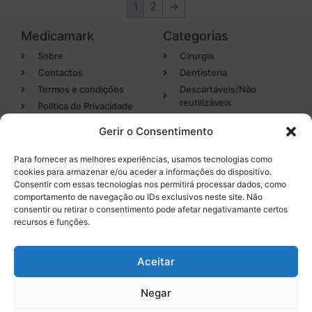
1
2
→
Medicamark
Categorias
Sobre
Cirurgia
Contactos
Dentisteria
Termos e condições
Descartáveis/Não
reutilizáveis
Política de Privacidade
Luvas
Gerir o Consentimento
Desinfectantes
Para fornecer as melhores experiências, usamos tecnologias como
cookies para armazenar e/ou aceder a informações do dispositivo.
Categorias
Entregas em 24h
Consentir com essas tecnologias nos permitirá processar dados, como
de produtos em stock
comportamento de navegação ou IDs exclusivos neste site. Não
Endodontia
consentir ou retirar o consentimento pode afetar negativamante certos
Higiene Oral
recursos e funções.
Instrumental
Tel. 232 096 284
(chamada para a rede fixa
Equipamentos
Aceitar
nacional)
Negar