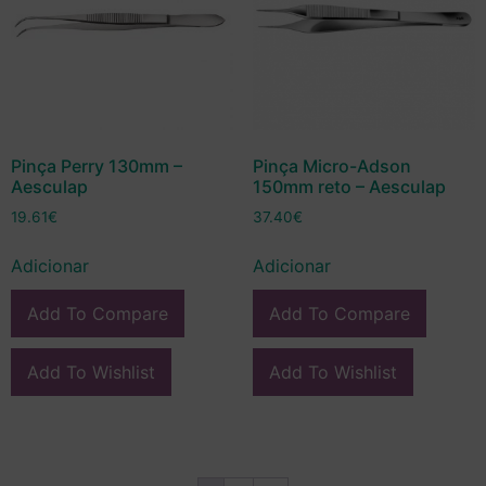
Pinça Perry 130mm –
Pinça Micro-Adson
Aesculap
150mm reto – Aesculap
19.61
€
37.40
€
Adicionar
Adicionar
Add To Compare
Add To Compare
Add To Wishlist
Add To Wishlist