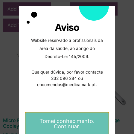
Add To Compare
Add To Compare
Aviso
Add To Wishlist
Add To Wishlist
Website reservado a profissionais da
área da saúde, ao abrigo do
Decreto-Lei 145/2009.
Qualquer dúvida, por favor contacte
232 096 284 ou
encomendas@medicamark.pt.
Micro Pinça Ergoplant
Pinça London College
Tomei conhecimento.
Cooley – Aesculap
150mm Ranhurada –
Continuar.
Aesculap