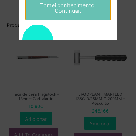
Tomei conhecimento.
Continuar.
Produtos Relacionados
Faca de cera Flagstock –
ERGOPLANT MARTELO
13cm – Carl Martin
135G D:25MM C:200MM –
Aesculap
10.90
€
246.16
€
Adicionar
Adicionar
Add To Compare