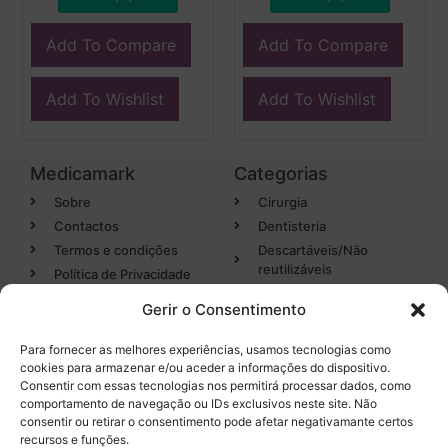
Add To Compare
Add To Compare
Add To Wishlist
Add To Wishlist
Medicamark
Categorias
Sobre
Cirurgia
Contactos
Dentisteria
Termos e condições
Descartáveis/Não
reutilizáveis
Política de Privacidade
Luvas
Gerir o Consentimento
Desinfectantes
Para fornecer as melhores experiências, usamos tecnologias como
cookies para armazenar e/ou aceder a informações do dispositivo.
Categorias
Entregas em 24h
Consentir com essas tecnologias nos permitirá processar dados, como
de produtos em stock
comportamento de navegação ou IDs exclusivos neste site. Não
Endodontia
consentir ou retirar o consentimento pode afetar negativamante certos
Higiene Oral
recursos e funções.