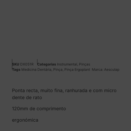
SKU
DX051R
Categorias
Instrumental
,
Pinças
Tags
Medicina Dentária
,
Pinça
,
Pinça Ergoplant
Marca:
Aesculap
Ponta recta, muito fina, ranhurada e com micro
dente de rato
120mm de comprimento
ergonómica