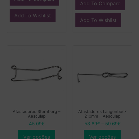
Add To Compare
Add To Wishlist
Add To Wishlist
Afastadores Sternberg –
Afastadores Langenbeck
Aesculap
210mm – Aesculap
45.09
€
53.69
€
–
59.69
€
Ver opções
Ver opções