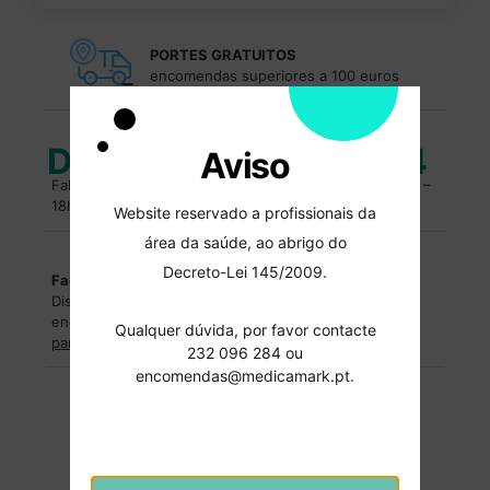
PORTES GRATUITOS
encomendas superiores a 100 euros
Duvidas?
232 096 284
Aviso
Fale com um especialista. Entre em contacto, das 10h –
18h.
Website reservado a profissionais da
área da saúde, ao abrigo do
Decreto-Lei 145/2009.
Facilidades de pagamentos
Dispomos de facilidades de pagamentos para
encomendas superiores a
2500€
.
Entre em contacto
Qualquer dúvida, por favor contacte
para saber mais
.
232 096 284 ou
encomendas@medicamark.pt.
Formas de pagamentos
Pagamentos 100% seguros.