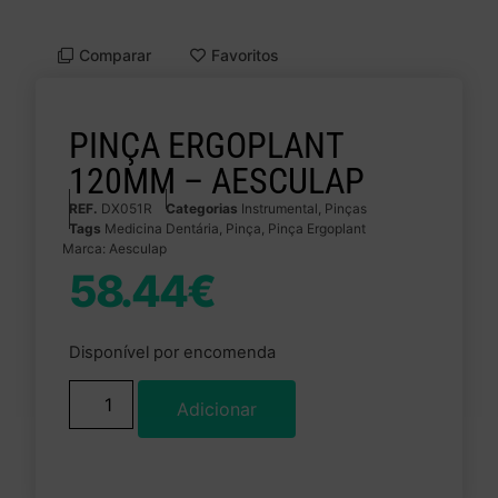
Comparar
Favoritos
PINÇA ERGOPLANT
120MM – AESCULAP
REF.
DX051R
Categorias
Instrumental
,
Pinças
Tags
Medicina Dentária
,
Pinça
,
Pinça Ergoplant
Marca:
Aesculap
58.44
€
Disponível por encomenda
Adicionar