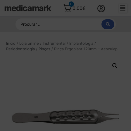
0
medicamark
0.00
€
Início
/
Loja online
/
Instrumental
/
Implantologia /
Periodontologia
/
Pinças
/ Pinça Ergoplant 120mm – Aesculap