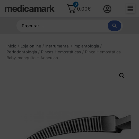
0
medicamark
0.00
€
Início
/
Loja online
/
Instrumental
/
Implantologia /
Periodontologia
/
Pinças Hemostáticas
/ Pinça Hemostática
Baby-mosquito – Aesculap