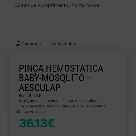
100mm de comprimento. Ponta curva
Comparar
Favoritos
PINÇA HEMOSTÁTICA
BABY-MOSQUITO –
AESCULAP
REF.
BH105R
Categorias
Instrumental
,
Pinças Hemostáticas
Tags
Medicina Dentária
,
Pinça
,
Pinça Hemostática
Marca:
Aesculap
36.13
€