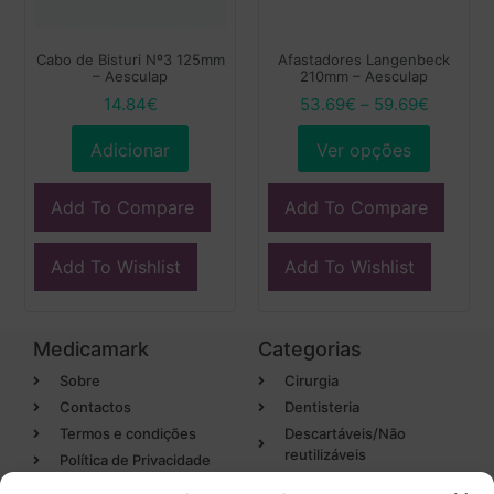
Cabo de Bisturi Nº3 125mm
Afastadores Langenbeck
– Aesculap
210mm – Aesculap
14.84
€
53.69
€
–
59.69
€
Adicionar
Ver opções
Add To Compare
Add To Compare
Add To Wishlist
Add To Wishlist
Medicamark
Categorias
Sobre
Cirurgia
Contactos
Dentisteria
Termos e condições
Descartáveis/Não
reutilizáveis
Política de Privacidade
Luvas