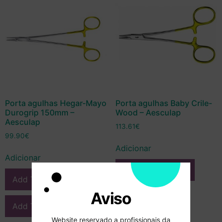
Porta agulhas Hegar-Mayo
Porta agulhas Baby Crile-
Durogrip 150mm –
Wood – Aesculap
Aesculap
113.61
€
99.90
€
Adicionar
Adicionar
Add To Compare
Add To Compare
Aviso
Add To Wishlist
Add To Wishlist
Website reservado a profissionais da