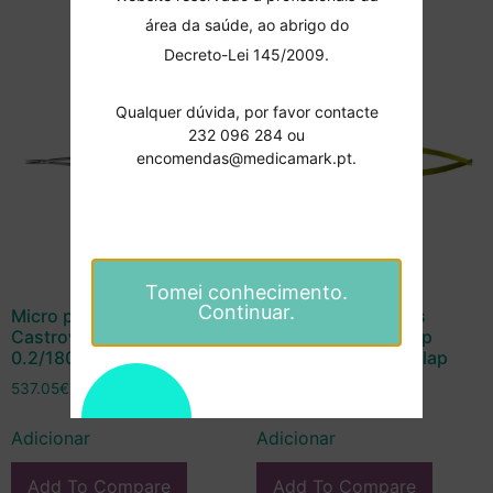
área da saúde, ao abrigo do
Decreto-Lei 145/2009.
Qualquer dúvida, por favor contacte
232 096 284 ou
encomendas@medicamark.pt.
Tomei conhecimento.
Continuar.
Micro porta agulhas
Micro porta agulhas
Castroviejo Durogrip
Castroviejo Durogrip
0.2/180mm – Aesculap
0,2/145mm – Aesculap
537.05
€
478.02
€
Adicionar
Adicionar
Add To Compare
Add To Compare