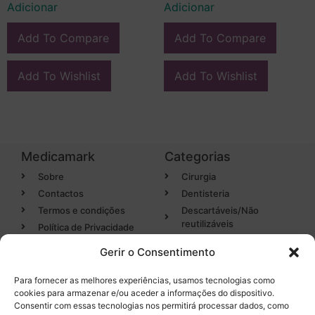
Adicionar
Adicionar
Add To Compare
Add To Compare
Add To Wishlist
Add To Wishlist
Medicamark
Categorias
Sobre
Cirurgia
Contactos
Dentisteria
Termos e condições
Descartáveis/Não
reutilizáveis
Política de Privacidade
Luvas
Gerir o Consentimento
Desinfectantes
Para fornecer as melhores experiências, usamos tecnologias como
cookies para armazenar e/ou aceder a informações do dispositivo.
Categorias
Entregas em 24h
Consentir com essas tecnologias nos permitirá processar dados, como