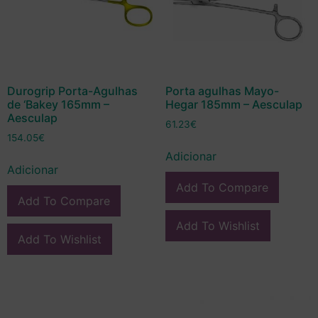
Durogrip Porta-Agulhas
Porta agulhas Mayo-
de ‘Bakey 165mm –
Hegar 185mm – Aesculap
Aesculap
61.23
€
154.05
€
Adicionar
Adicionar
Add To Compare
Add To Compare
Add To Wishlist
Add To Wishlist