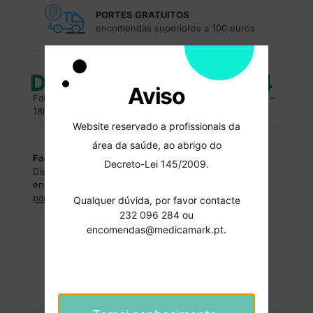
PORTES GRATUITOS
encomendas superiores a 100 euros
Duvidas?
232 096 284
Aviso
Fale com um especialista. Entre em contacto, das 10h –
18h.
Website reservado a profissionais da
área da saúde, ao abrigo do
Facilidades de pagamentos
Decreto-Lei 145/2009.
Dispomos de facilidades de pagamentos para
encomendas superiores a
2500€
.
Entre em contacto
para saber mais
.
Qualquer dúvida, por favor contacte
232 096 284 ou
encomendas@medicamark.pt.
Formas de pagamentos
Pagamentos 100% seguros.