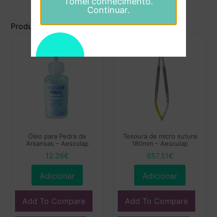
Tomei conhecimento.
Continuar.
Produtos Relacionados
Óleo para Pedra de
Tesoura de micro sutura
Arkansas – Aesculap
180mm – Aesculap
12.26
€
657.51
€
Adicionar
Adicionar
Add To Compare
Add To Compare