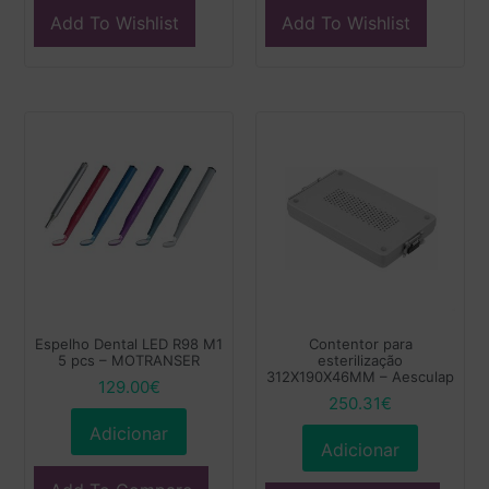
Add To Wishlist
Add To Wishlist
Espelho Dental LED R98 M1
Contentor para
5 pcs – MOTRANSER
esterilização
312X190X46MM – Aesculap
129.00
€
250.31
€
Adicionar
Adicionar