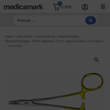
0
medicamark
0.00
€
Início
/
Loja online
/
Instrumental
/
Implantologia /
Periodontologia
/
Porta agulhas
/ Porta agulhas Baby Crile-Wood
– Aesculap