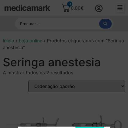
0
medicamark
0.00
€
Início
/
Loja online
/ Produtos etiquetados com “Seringa
anestesia”
Seringa anestesia
A mostrar todos os 2 resultados