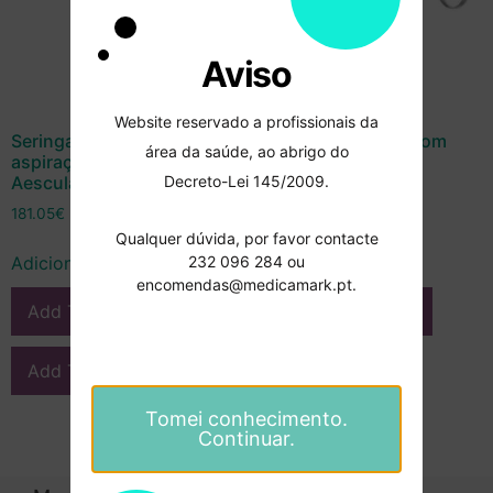
Aviso
Website reservado a profissionais da
Seringa anestesia com
Seringa anestesia com
área da saúde, ao abrigo do
aspiração SL118R –
aspiração SL018R –
Decreto-Lei 145/2009.
Aesculap
Aesculap
181.05
€
165.19
€
Qualquer dúvida, por favor contacte
232 096 284 ou
Adicionar
Adicionar
encomendas@medicamark.pt.
Add To Compare
Add To Compare
Add To Wishlist
Add To Wishlist
Tomei conhecimento.
Continuar.