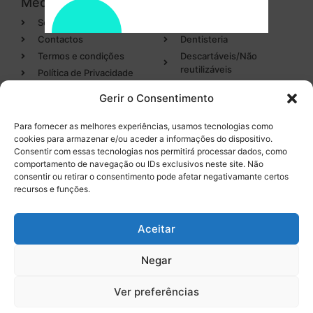
Medicamark
Categorias
Sobre
Cirurgia
Contactos
Dentisteria
Termos e condições
Descartáveis/Não
reutilizáveis
Política de Privacidade
Luvas
Gerir o Consentimento
Desinfectantes
Para fornecer as melhores experiências, usamos tecnologias como
cookies para armazenar e/ou aceder a informações do dispositivo.
Categorias
Entregas em 24h
Consentir com essas tecnologias nos permitirá processar dados, como
de produtos em stock
comportamento de navegação ou IDs exclusivos neste site. Não
Endodontia
consentir ou retirar o consentimento pode afetar negativamante certos
Higiene Oral
recursos e funções.
Instrumental
Tel. 232 096 284
(chamada para a rede fixa
Equipamentos
Aceitar
nacional)
Negar
0
Ver preferências
Licença INFARMED Nº 220/DM2016
Resolução de conflitos de Consumo
Livro de Reclamações