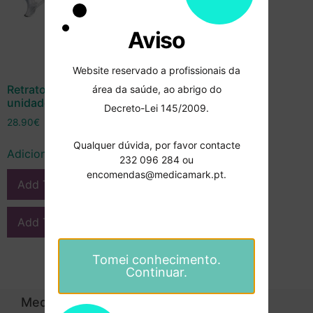
Aviso
Website reservado a profissionais da
Retrator labial duplo – 2
área da saúde, ao abrigo do
unidades – Mestra
Decreto-Lei 145/2009.
28.90
€
Qualquer dúvida, por favor contacte
Adicionar
232 096 284 ou
encomendas@medicamark.pt.
Add To Compare
Add To Wishlist
Tomei conhecimento.
Continuar.
Medicamark
Categorias