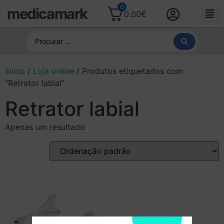
0
medicamark
0.00
€
Início
/
Loja online
/ Produtos etiquetados com
“Retrator labial”
Retrator labial
Apenas um resultado