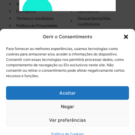
Sobre
Cirurgia
Contactos
Dentisteria
Termos e condições
Descartáveis/Não
reutilizáveis
Política de Privacidade
Luvas
Gerir o Consentimento
Desinfectantes
Para fornecer as melhores experiências, usamos tecnologias como
cookies para armazenar e/ou aceder a informações do dispositivo.
Categorias
Entregas em 24h
Consentir com essas tecnologias nos permitirá processar dados, como
de produtos em stock
comportamento de navegação ou IDs exclusivos neste site. Não
Endodontia
consentir ou retirar o consentimento pode afetar negativamante certos
Higiene Oral
recursos e funções.
Instrumental
Tel. 232 096 284
(chamada para a rede fixa
Equipamentos
Aceitar
nacional)
Negar
0
Ver preferências
Licença INFARMED Nº 220/DM2016
Resolução de conflitos de Consumo
Livro de Reclamações
Política de Cookies
Promoções válidas de
9 de agosto de 2026
a
18 de setembro de 2026