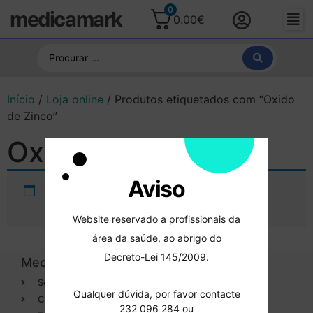
0
medicamark
0.00
€
Início
/
Loja online
/ Produtos etiquetados com “Oxido
de Zinco”
Oxido de Zinco
Aviso
Não foram encontrados produtos
correspondentes à sua pesquisa.
Website reservado a profissionais da
área da saúde, ao abrigo do
Decreto-Lei 145/2009.
Medicamark
Categorias
Sobre
Cirurgia
Qualquer dúvida, por favor contacte
Contactos
Dentisteria
232 096 284 ou