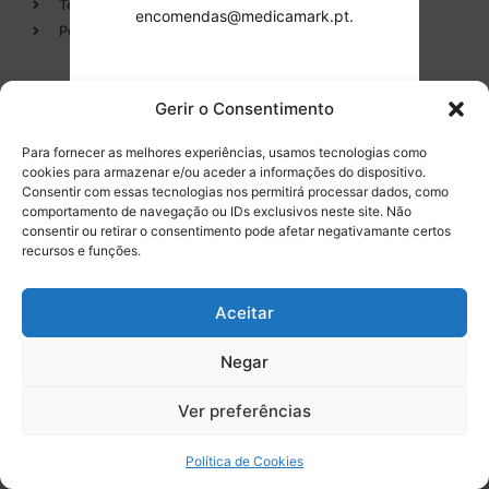
Termos e condições
Descartáveis/Não
encomendas@medicamark.pt.
reutilizáveis
Política de Privacidade
Luvas
Desinfectantes
Gerir o Consentimento
Tomei conhecimento.
Categorias
Entregas em 24h
Para fornecer as melhores experiências, usamos tecnologias como
Continuar.
de produtos em stock
cookies para armazenar e/ou aceder a informações do dispositivo.
Endodontia
Consentir com essas tecnologias nos permitirá processar dados, como
Higiene Oral
comportamento de navegação ou IDs exclusivos neste site. Não
consentir ou retirar o consentimento pode afetar negativamante certos
Instrumental
Tel. 232 096 284
recursos e funções.
(chamada para a rede fixa
Equipamentos
nacional)
Aceitar
Negar
Licença INFARMED Nº 220/DM2016
Resolução de conflitos de Consumo
0
Livro de Reclamações
Ver preferências
Promoções válidas de
8 de agosto de 2026
a
17 de setembro de 2026
Política de Cookies