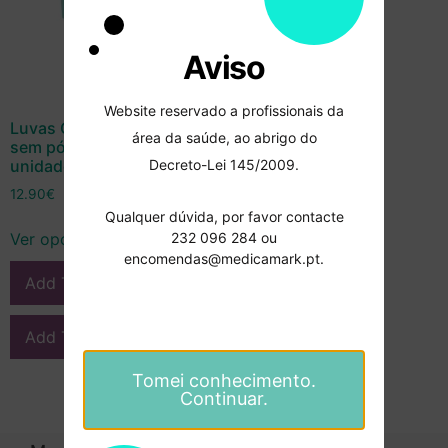
Aviso
Website reservado a profissionais da
Luvas Cirúrgicas Látex
área da saúde, ao abrigo do
sem pó Esterilizadas 100
Decreto-Lei 145/2009.
unidades – Rubbergold
12.90
€
Qualquer dúvida, por favor contacte
232 096 284 ou
Ver opções
encomendas@medicamark.pt.
Add To Compare
Add To Wishlist
Tomei conhecimento.
Continuar.