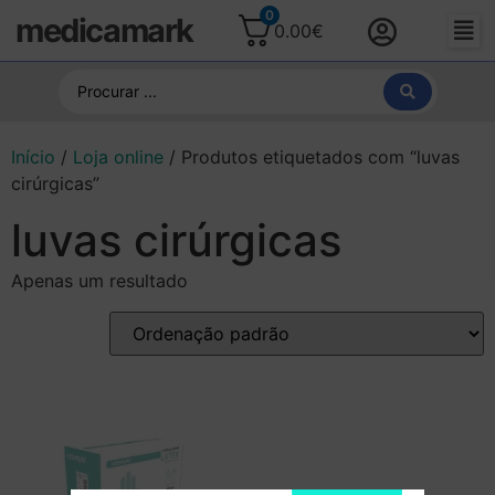
0
medicamark
0.00
€
Início
/
Loja online
/ Produtos etiquetados com “luvas
cirúrgicas”
luvas cirúrgicas
Apenas um resultado