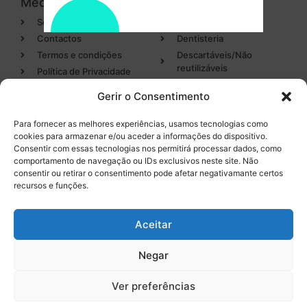
Medicamark
Categorias
Sobre
Cirurgia
Contactos
Dentisteria
Termos e condições
Descartáveis/Não
reutilizáveis
Política de Privacidade
Luvas
Gerir o Consentimento
Desinfectantes
Para fornecer as melhores experiências, usamos tecnologias como
cookies para armazenar e/ou aceder a informações do dispositivo.
Categorias
Entregas em 24h
Consentir com essas tecnologias nos permitirá processar dados, como
de produtos em stock
comportamento de navegação ou IDs exclusivos neste site. Não
Endodontia
consentir ou retirar o consentimento pode afetar negativamante certos
Higiene Oral
recursos e funções.
Instrumental
Tel. 232 096 284
(chamada para a rede fixa
Equipamentos
Aceitar
nacional)
Negar
0
Ver preferências
Licença INFARMED Nº 220/DM2016
Resolução de conflitos de Consumo
Livro de Reclamações