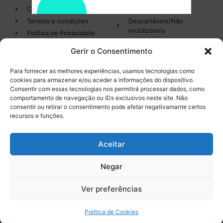
Contactos
Dentisteria
Termos e condições
Descartáveis/Não
reutilizáveis
Política de Privacidade
Luvas
Gerir o Consentimento
Desinfectantes
Para fornecer as melhores experiências, usamos tecnologias como
cookies para armazenar e/ou aceder a informações do dispositivo.
Categorias
Entregas em 24h
Consentir com essas tecnologias nos permitirá processar dados, como
de produtos em stock
comportamento de navegação ou IDs exclusivos neste site. Não
Endodontia
consentir ou retirar o consentimento pode afetar negativamante certos
Higiene Oral
recursos e funções.
Instrumental
Tel. 232 096 284
(chamada para a rede fixa
Equipamentos
Aceitar
nacional)
Negar
0
Ver preferências
Licença INFARMED Nº 220/DM2016
Resolução de conflitos de Consumo
Livro de Reclamações
Política de Cookies
Promoções válidas de
10 de agosto de 2026
a
19 de setembro de 2026