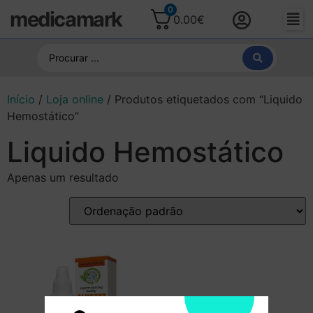
0
medicamark
0.00
€
Início
/
Loja online
/ Produtos etiquetados com “Liquido
Hemostático”
Liquido Hemostático
Apenas um resultado