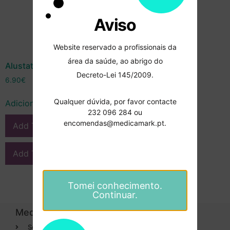
Aviso
Website reservado a profissionais da
área da saúde, ao abrigo do
Alustat – 10g Cerkamed
Decreto-Lei 145/2009.
6.90
€
Qualquer dúvida, por favor contacte
Adicionar
232 096 284 ou
encomendas@medicamark.pt.
Add To Compare
Add To Wishlist
Tomei conhecimento.
Continuar.
Medicamark
Categorias
Sobre
Cirurgia