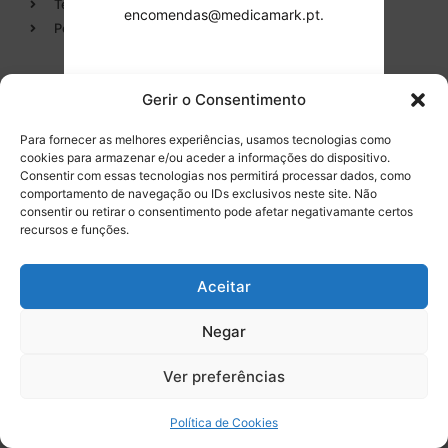
Termos e condições
Descartáveis/Não
encomendas@medicamark.pt.
reutilizáveis
Política de Privacidade
Luvas
Desinfectantes
Gerir o Consentimento
Tomei conhecimento.
Categorias
Entregas em 24h
Para fornecer as melhores experiências, usamos tecnologias como
Continuar.
de produtos em stock
cookies para armazenar e/ou aceder a informações do dispositivo.
Endodontia
Consentir com essas tecnologias nos permitirá processar dados, como
Higiene Oral
comportamento de navegação ou IDs exclusivos neste site. Não
consentir ou retirar o consentimento pode afetar negativamante certos
Instrumental
Tel. 232 096 284
recursos e funções.
(chamada para a rede fixa
Equipamentos
nacional)
Aceitar
Negar
Licença INFARMED Nº 220/DM2016
Resolução de conflitos de Consumo
0
Livro de Reclamações
Ver preferências
Promoções válidas de
8 de agosto de 2026
a
17 de setembro de 2026
Política de Cookies