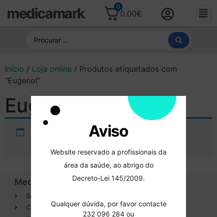
0
medicamark
0.00
€
Início
/
Loja online
/ Produtos etiquetados com
“Eugenol”
Eugenol
Aviso
Não foram encontrados produtos
correspondentes à sua pesquisa.
Website reservado a profissionais da
área da saúde, ao abrigo do
Decreto-Lei 145/2009.
Medicamark
Categorias
Sobre
Cirurgia
Qualquer dúvida, por favor contacte
Contactos
Dentisteria
232 096 284 ou