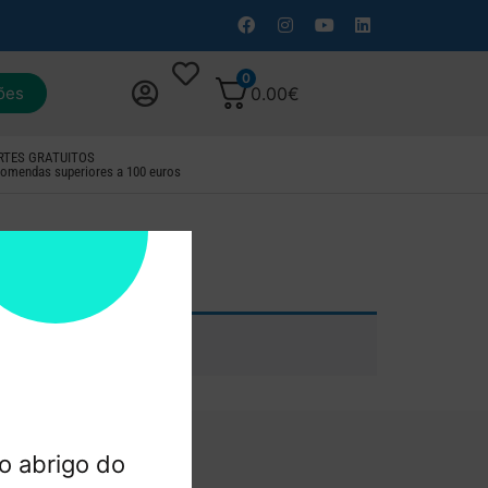
0
ões
0.00
€
RTES GRATUITOS
omendas superiores a 100 euros
o abrigo do