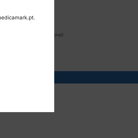
regas em 24h
rodutos em stock
edicamark.pt.
. 232 096 284
mada para a rede fixa nacional)
tembro de 2026