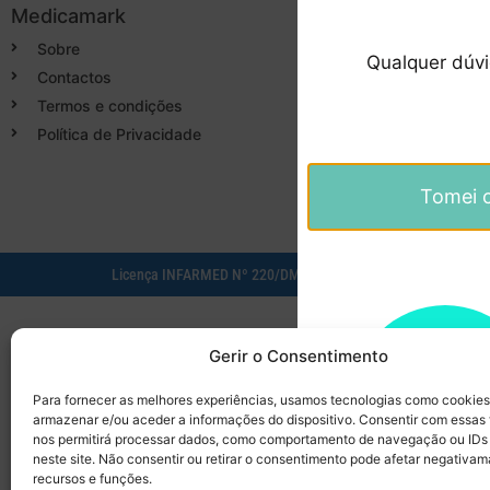
Medicamark
Categorias
Sobre
Cirurgia
Qualquer dúv
Contactos
Dentisteria
Termos e condições
Descartáveis/Não re
Política de Privacidade
Luvas
Desinfectantes
Tomei 
Licença INFARMED Nº 220/DM2016
Resolução de conflitos d
Gerir o Consentimento
Para fornecer as melhores experiências, usamos tecnologias como cookies
armazenar e/ou aceder a informações do dispositivo. Consentir com essas
nos permitirá processar dados, como comportamento de navegação ou IDs
neste site. Não consentir ou retirar o consentimento pode afetar negativam
recursos e funções.