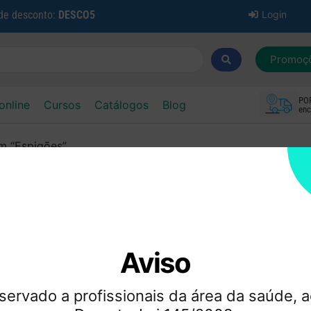
 de desconto:
DESCO5
Login
Promoç
PO
online
Cursos
Catálogos
Blog
enc
m “Espigões”
espondentes à sua pesquisa.
Aviso
servado a profissionais da área da saúde, a