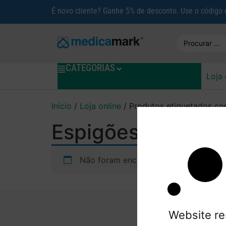
É novo cliente? Ganhe 5% de desconto. Use o código
CATEGORIAS
Loja 
Início
/
Loja online
/ Produtos etiquetados co
Espigões
Não foram encontrados produtos corr
Website re