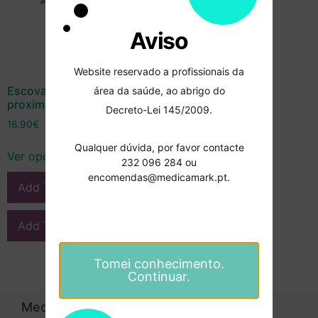
Aviso
Website reservado a profissionais da
Escovas Rotoprox inter-
área da saúde, ao abrigo do
proximais – Hager Werken
Decreto-Lei 145/2009.
18.90
€
Qualquer dúvida, por favor contacte
Ver opções
232 096 284 ou
encomendas@medicamark.pt.
Add To Compare
Add To Wishlist
Tomei conhecimento.
Continuar.
Medicamark
Categorias