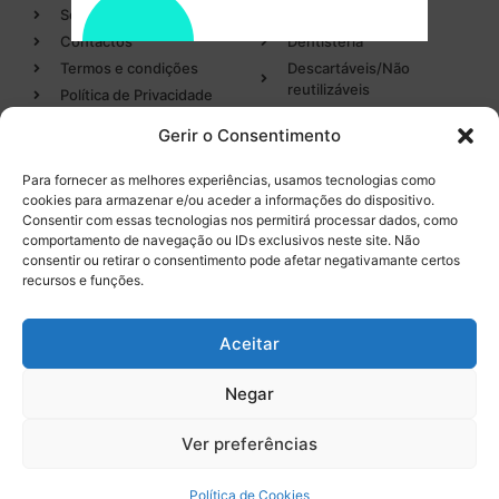
Sobre
Cirurgia
Contactos
Dentisteria
Termos e condições
Descartáveis/Não
reutilizáveis
Política de Privacidade
Luvas
Gerir o Consentimento
Desinfectantes
Para fornecer as melhores experiências, usamos tecnologias como
cookies para armazenar e/ou aceder a informações do dispositivo.
Categorias
Entregas em 24h
Consentir com essas tecnologias nos permitirá processar dados, como
de produtos em stock
comportamento de navegação ou IDs exclusivos neste site. Não
Endodontia
consentir ou retirar o consentimento pode afetar negativamante certos
Higiene Oral
recursos e funções.
Instrumental
Tel. 232 096 284
(chamada para a rede fixa
Equipamentos
Aceitar
nacional)
Negar
0
Ver preferências
Licença INFARMED Nº 220/DM2016
Resolução de conflitos de Consumo
Livro de Reclamações
Política de Cookies
Promoções válidas de
9 de agosto de 2026
a
18 de setembro de 2026