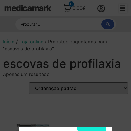
0
medicamark
0.00
€
Início
/
Loja online
/ Produtos etiquetados com
“escovas de profilaxia”
escovas de profilaxia
Apenas um resultado