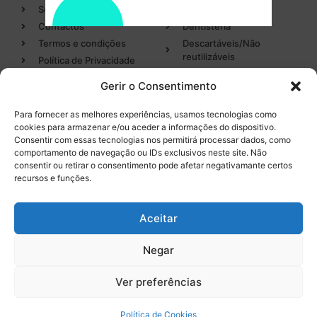
Sobre
Cirurgia
Contactos
Dentisteria
Termos e condições
Descartáveis/Não
reutilizáveis
Política de Privacidade
Luvas
Gerir o Consentimento
Desinfectantes
Para fornecer as melhores experiências, usamos tecnologias como
cookies para armazenar e/ou aceder a informações do dispositivo.
Categorias
Entregas em 24h
Consentir com essas tecnologias nos permitirá processar dados, como
de produtos em stock
comportamento de navegação ou IDs exclusivos neste site. Não
Endodontia
consentir ou retirar o consentimento pode afetar negativamante certos
Higiene Oral
recursos e funções.
Instrumental
Tel. 232 096 284
(chamada para a rede fixa
Equipamentos
Aceitar
nacional)
Negar
0
Ver preferências
Licença INFARMED Nº 220/DM2016
Resolução de conflitos de Consumo
Livro de Reclamações
Política de Cookies
Promoções válidas de
7 de agosto de 2026
a
16 de setembro de 2026