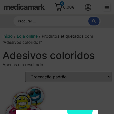
0
medicamark
0.00
€
Início
/
Loja online
/ Produtos etiquetados com
“Adesivos coloridos”
Adesivos coloridos
Apenas um resultado