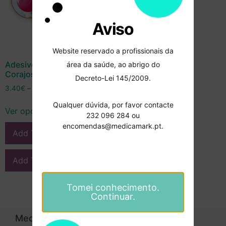
Aviso
Website reservado a profissionais da
Adesivos 3D “Paciente
área da saúde, ao abrigo do
Corajoso” – Cerkamed
Decreto-Lei 145/2009.
3.40
€
–
9.80
€
Qualquer dúvida, por favor contacte
Ver opções
232 096 284 ou
encomendas@medicamark.pt.
Add To Compare
Add To Wishlist
Tomei conhecimento.
Continuar.
Medicamark
Categorias