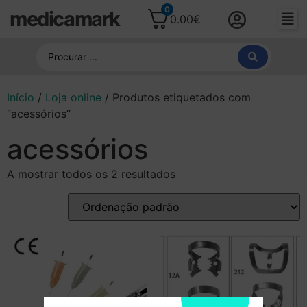
0
medicamark
0.00
€
Início
/
Loja online
/ Produtos etiquetados com
“acessórios”
acessórios
A mostrar todos os 2 resultados