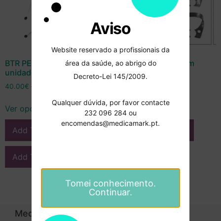
Aviso
Website reservado a profissionais da
BTR PEN ponta – 5
Grampo Rubber-Dam
área da saúde, ao abrigo do
unidades – Cerkamed
Glossy – Cerkamed
Decreto-Lei 145/2009.
40.00
€
–
58.90
€
14.90
€
–
19.90
€
Qualquer dúvida, por favor contacte
Ver opções
Ver opções
232 096 284 ou
encomendas@medicamark.pt.
Add To Compare
Add To Compare
Add To Wishlist
Add To Wishlist
Tomei conhecimento.
Continuar.
Medicamark
Categorias