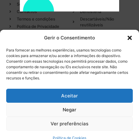
Sobre
Cirurgia
Contactos
Dentisteria
Termos e condições
Descartáveis/Não
reutilizáveis
Política de Privacidade
Luvas
Gerir o Consentimento
Desinfectantes
Para fornecer as melhores experiências, usamos tecnologias como
cookies para armazenar e/ou aceder a informações do dispositivo.
Categorias
Entregas em 24h
Consentir com essas tecnologias nos permitirá processar dados, como
de produtos em stock
comportamento de navegação ou IDs exclusivos neste site. Não
Endodontia
consentir ou retirar o consentimento pode afetar negativamante certos
Higiene Oral
recursos e funções.
Instrumental
Tel. 232 096 284
(chamada para a rede fixa
Equipamentos
Aceitar
nacional)
Negar
0
Ver preferências
Licença INFARMED Nº 220/DM2016
Resolução de conflitos de Consumo
Livro de Reclamações
Política de Cookies
Promoções válidas de
9 de agosto de 2026
a
18 de setembro de 2026