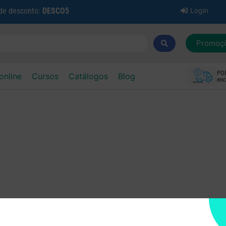
 de desconto:
DESCO5
Login
Promoç
PO
online
Cursos
Catálogos
Blog
enc