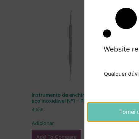
Website re
Qualquer dúv
Instrumento de enchimento de
aço inoxidável Nº1 – Pluss
4.55
€
Tomei 
Adicionar
Add To Compare