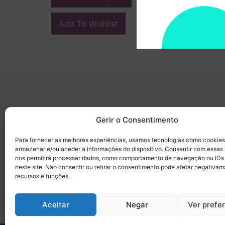
Add To Wishlist
Medicamark
Categorias
Gerir o Consentimento
Sobre
Cirurgia
Para fornecer as melhores experiências, usamos tecnologias como cookies
Contactos
Dentisteria
armazenar e/ou aceder a informações do dispositivo. Consentir com essas
Termos e condições
Descartáveis/Não re
nos permitirá processar dados, como comportamento de navegação ou IDs
neste site. Não consentir ou retirar o consentimento pode afetar negativam
Política de Privacidade
Luvas
recursos e funções.
Desinfectantes
Aceitar
Negar
Ver prefe