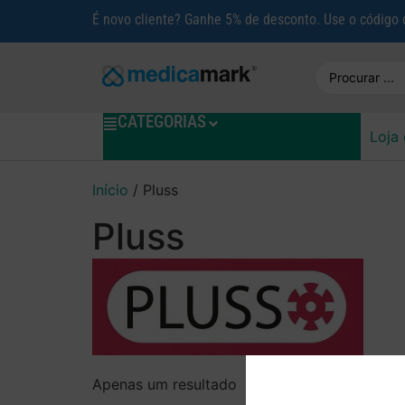
É novo cliente? Ganhe 5% de desconto. Use o código
CATEGORIAS
Loja 
Início
/ Pluss
Pluss
Apenas um resultado