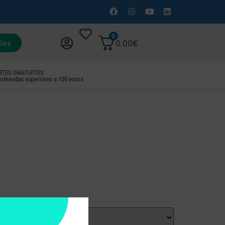
0
ões
0.00
€
RTES GRATUITOS
omendas superiores a 100 euros