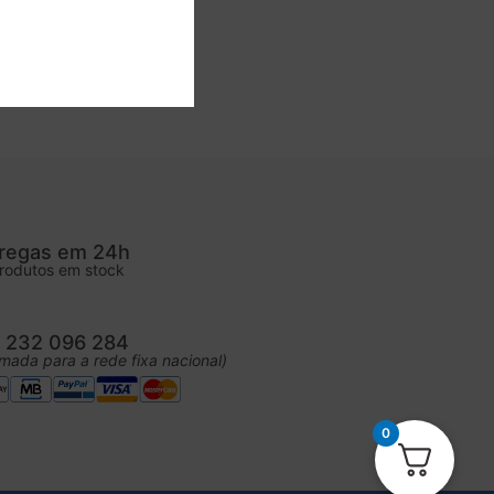
regas em 24h
rodutos em stock
. 232 096 284
mada para a rede fixa nacional)
0