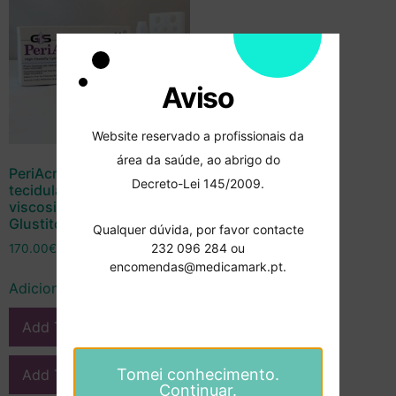
Aviso
Website reservado a profissionais da
área da saúde, ao abrigo do
PeriAcryl – Adesivo
Decreto-Lei 145/2009.
tecidular de alta
viscosidade 5mL –
Glustitch
Qualquer dúvida, por favor contacte
232 096 284 ou
170.00
€
encomendas@medicamark.pt.
Adicionar
Add To Compare
Tomei conhecimento.
Add To Wishlist
Continuar.