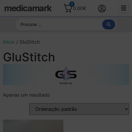
0
medicamark
0.00
€
Início
/ GluStitch
GluStitch
Apenas um resultado