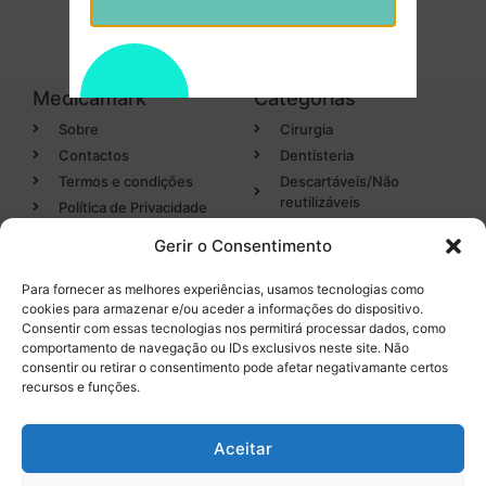
Medicamark
Categorias
Sobre
Cirurgia
Contactos
Dentisteria
Termos e condições
Descartáveis/Não
reutilizáveis
Política de Privacidade
Luvas
Gerir o Consentimento
Desinfectantes
Para fornecer as melhores experiências, usamos tecnologias como
cookies para armazenar e/ou aceder a informações do dispositivo.
Categorias
Entregas em 24h
Consentir com essas tecnologias nos permitirá processar dados, como
de produtos em stock
comportamento de navegação ou IDs exclusivos neste site. Não
Endodontia
consentir ou retirar o consentimento pode afetar negativamante certos
Higiene Oral
recursos e funções.
Instrumental
Tel. 232 096 284
(chamada para a rede fixa
Equipamentos
Aceitar
nacional)