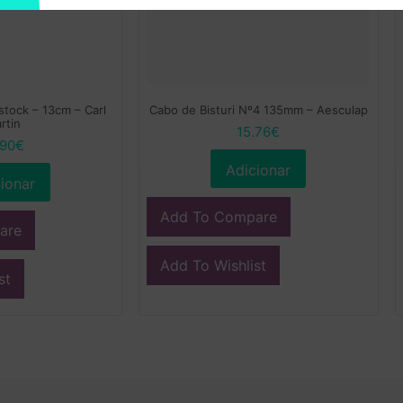
stock – 13cm – Carl
Cabo de Bisturi Nº4 135mm – Aesculap
rtin
15.76
€
.90
€
Adicionar
ionar
Add To Compare
are
Add To Wishlist
st