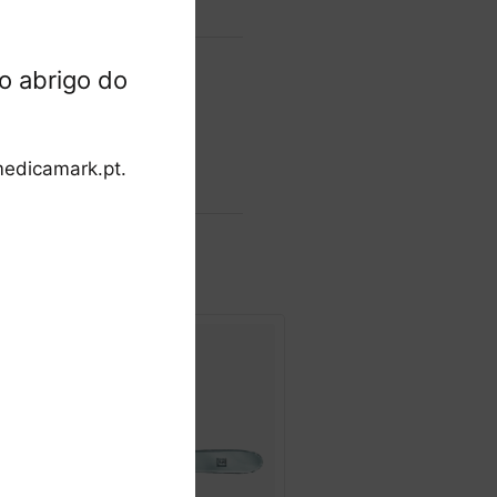
o abrigo do
mentos
edicamark.pt.
seguros.