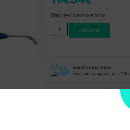
Disponível por encomenda
Adicionar
PORTES GRATUITOS
encomendas superiores a 100 
Duvidas?
232 096
Fale com um especialista. Entre em contacto, 
Facilidades de pagamentos
Dispomos de facilidades de pagamentos par