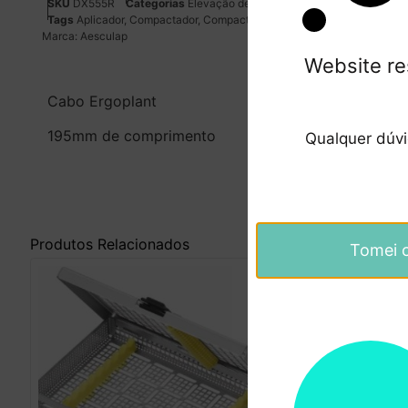
SKU
DX555R
Categorias
Elevação de Seio Maxilar
,
Instrumental
Tags
Aplicador
,
Compactador
,
Compactador osso
,
Medicina Dentária
,
Marca:
Aesculap
Website re
Cabo Ergoplant
195mm de comprimento
Qualquer dúv
Produtos Relacionados
Tomei 