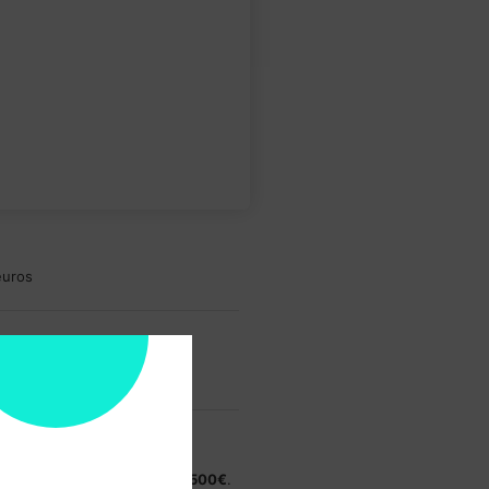
euros
 284
das 10h – 18h.
a encomendas superiores a
2500€
.