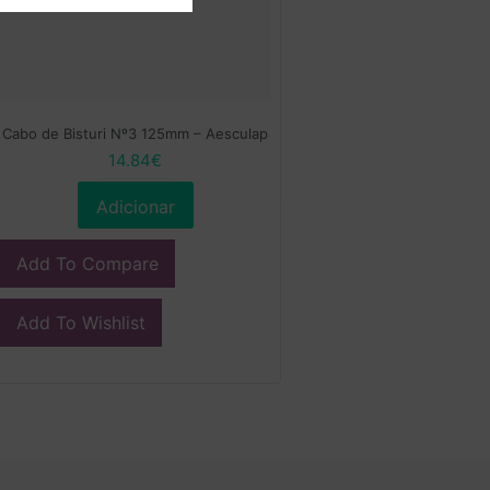
Cabo de Bisturi Nº3 125mm – Aesculap
14.84
€
Adicionar
Add To Compare
Add To Wishlist