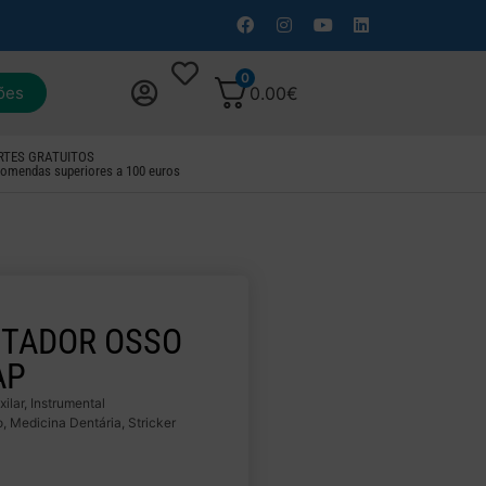
0
ões
0.00
€
RTES GRATUITOS
omendas superiores a 100 euros
TADOR OSSO
AP
ilar
,
Instrumental
o
,
Medicina Dentária
,
Stricker