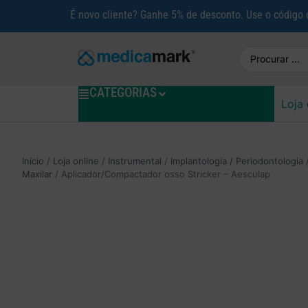
É novo cliente? Ganhe 5% de desconto. Use o código
CATEGORIAS
Loja 
Início
/
Loja online
/
Instrumental
/
Implantologia / Periodontologia
Maxilar
/ Aplicador/Compactador osso Stricker – Aesculap