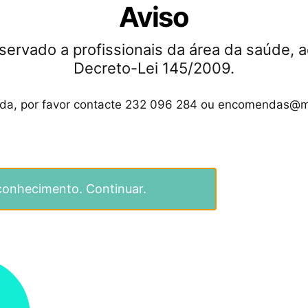
Aviso
Entre em contacto para saber mais
.
Stricker
servado a profissionais da área da saúde, a
Formas de paga
Decreto-Lei 145/2009.
ida, por favor contacte 232 096 284 ou encomendas@m
Pagamentos 100% 
conhecimento. Continuar.