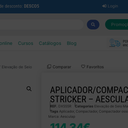
 de desconto:
DESCO5
Login
Promoç
PO
online
Cursos
Catálogos
Blog
enc
Comparar
Favoritos
/
Elevação de Seio
APLICADOR/COMPAC
STRICKER – AESCUL
REF.
DX555R
Categorias
Elevação de Seio Max
Tags
Aplicador
,
Compactador
,
Compactador oss
Marca:
Aesculap
114.34
€