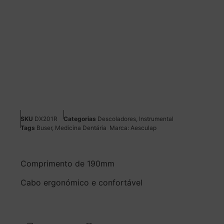
SKU
DX201R
Categorias
Descoladores
,
Instrumental
Tags
Buser
,
Medicina Dentária
Marca:
Aesculap
Comprimento de 190mm
Cabo ergonómico e confortável