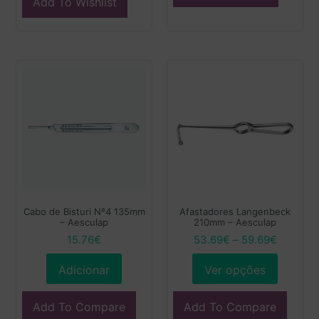
Add To Wishlist
Cabo de Bisturi Nº4 135mm
Afastadores Langenbeck
– Aesculap
210mm – Aesculap
15.76
€
53.69
€
–
59.69
€
Adicionar
Ver opções
Add To Compare
Add To Compare