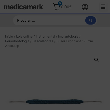
0
medicamark
0.00
€
Início
/
Loja online
/
Instrumental
/
Implantologia /
Periodontologia
/
Descoladores
/ Buser Ergoplant 190mm –
Aesculap