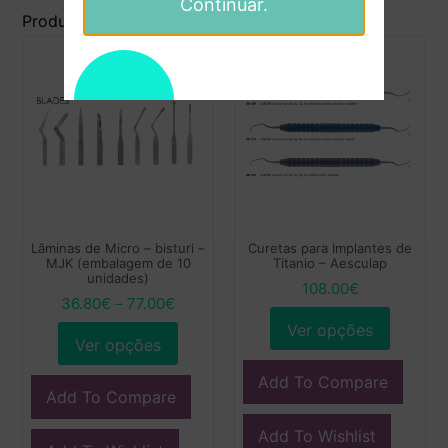
Continuar.
Produtos Relacionados
Lâminas de Micro – bisturi –
Curetas para Implantes de
MJK (embalagem de 10
Titanio – Aesculap
unidades)
108.00
€
36.80
€
–
77.00
€
Ver opções
Ver opções
Add To Compare
Add To Compare
Add To Wishlist