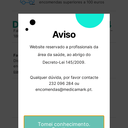
encomendas superiores a 100 euros
Duvidas?
232 096 284
Fale com um especialista. Entre em contacto, das 10h –
Aviso
18h.
Website reservado a profissionais da
área da saúde, ao abrigo do
Facilidades de pagamentos
Dispomos de facilidades de pagamentos para
Decreto-Lei 145/2009.
encomendas superiores a
2500€
.
Entre em contacto
para saber mais
.
Qualquer dúvida, por favor contacte
232 096 284 ou
encomendas@medicamark.pt.
Formas de pagamentos
Pagamentos 100% seguros.
Tomei conhecimento.