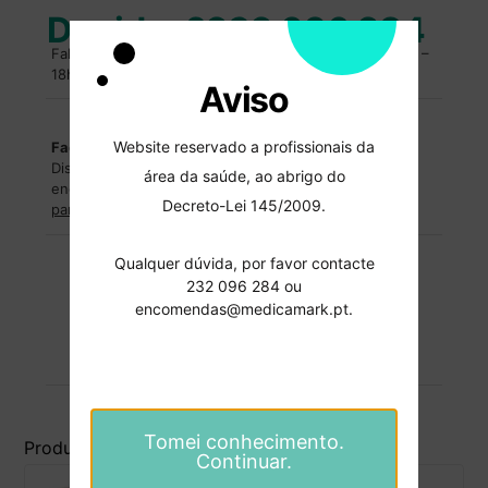
Duvidas?
232 096 284
Fale com um especialista. Entre em contacto, das 10h –
18h.
Aviso
Website reservado a profissionais da
Facilidades de pagamentos
Dispomos de facilidades de pagamentos para
área da saúde, ao abrigo do
encomendas superiores a
2500€
.
Entre em contacto
Decreto-Lei 145/2009.
para saber mais
.
Qualquer dúvida, por favor contacte
Formas de pagamentos
232 096 284 ou
encomendas@medicamark.pt.
Pagamentos 100% seguros.
Tomei conhecimento.
Produtos Relacionados
Continuar.