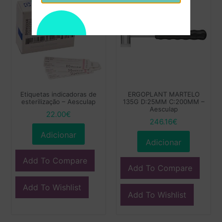
Etiquetas indicadoras de
ERGOPLANT MARTELO
esterilização – Aesculap
135G D:25MM C:200MM –
Aesculap
22.00
€
246.16
€
Adicionar
Adicionar
Add To Compare
Add To Compare
Add To Wishlist
Add To Wishlist