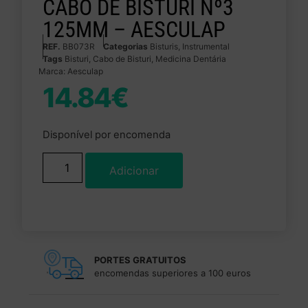
CABO DE BISTURI Nº3
125MM – AESCULAP
REF.
BB073R
Categorias
Bisturis
,
Instrumental
Tags
Bisturi
,
Cabo de Bisturi
,
Medicina Dentária
Marca:
Aesculap
14.84
€
Disponível por encomenda
Adicionar
PORTES GRATUITOS
encomendas superiores a 100 euros