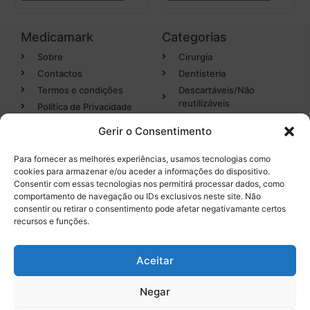
Medicamark
Categorias
Sobre
Cirurgia
Contactos
Dentisteria
Termos e condições
Descartáveis/Não
reutilizáveis
Política de Privacidade
Luvas
Gerir o Consentimento
Desinfectantes
Para fornecer as melhores experiências, usamos tecnologias como
cookies para armazenar e/ou aceder a informações do dispositivo.
Categorias
Entregas em 24h
Consentir com essas tecnologias nos permitirá processar dados, como
de produtos em stock
comportamento de navegação ou IDs exclusivos neste site. Não
Endodontia
consentir ou retirar o consentimento pode afetar negativamante certos
Higiene Oral
recursos e funções.
Instrumental
Tel. 232 096 284
(chamada para a rede fixa
Equipamentos
Aceitar
nacional)
Negar