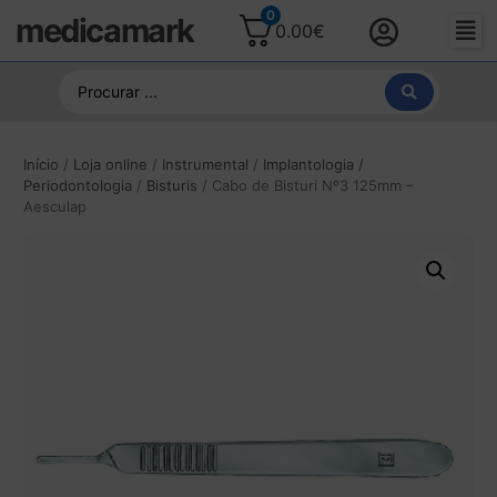
0
medicamark
0.00
€
Início
/
Loja online
/
Instrumental
/
Implantologia /
Periodontologia
/
Bisturis
/ Cabo de Bisturi Nº3 125mm –
Aesculap