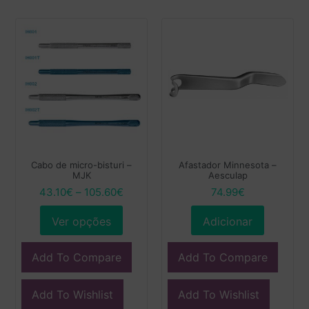
Cabo de micro-bisturi –
Afastador Minnesota –
MJK
Aesculap
43.10
€
–
105.60
€
74.99
€
Ver opções
Adicionar
Add To Compare
Add To Compare
Add To Wishlist
Add To Wishlist