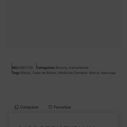
SKU
BB073R
Categorias
Bisturis
,
Instrumental
Tags
Bisturi
,
Cabo de Bisturi
,
Medicina Dentária
Marca:
Aesculap
Comparar
Favoritos