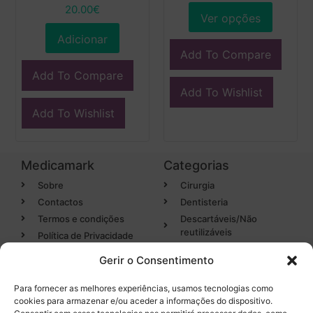
20.00
€
Ver opções
Adicionar
Add To Compare
Add To Compare
Add To Wishlist
Add To Wishlist
Medicamark
Categorias
Sobre
Cirurgia
Contactos
Dentisteria
Termos e condições
Descartáveis/Não
reutilizáveis
Política de Privacidade
Luvas
Gerir o Consentimento
Desinfectantes
Para fornecer as melhores experiências, usamos tecnologias como
cookies para armazenar e/ou aceder a informações do dispositivo.