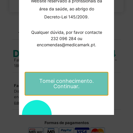
Website reservado a profissionais da
área da saúde, ao abrigo do
Decreto-Lei 145/2009.
PORTES GRATUITOS
encomendas superiores a 100 euros
Qualquer dúvida, por favor contacte
232 096 284 ou
encomendas@medicamark.pt.
Duvidas?
232 096 284
Fale com um especialista. Entre em contacto, das 10h –
18h.
Tomei conhecimento.
Facilidades de pagamentos
Continuar.
Dispomos de facilidades de pagamentos para
encomendas superiores a
2500€
.
Entre em contacto
para saber mais
.
Formas de pagamentos