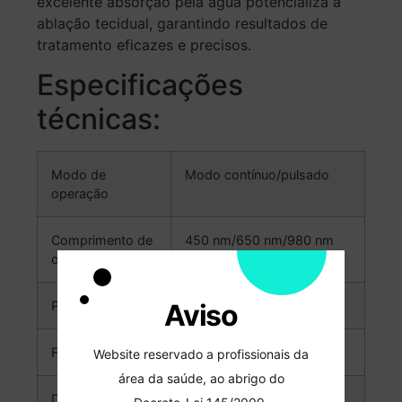
excelente absorção pela água potencializa a
ablação tecidual, garantindo resultados de
tratamento eficazes e precisos.
Especificações
técnicas:
Modo de
Modo contínuo/pulsado
operação
Comprimento de
450 nm/650 nm/980 nm
onda do laser
Aviso
Potência do laser
3W/200mW/7W
Feixe de mira
650 nm <2mW
Website reservado a profissionais da
área da saúde, ao abrigo do
Duração/intervalo
25 μs – 999 ms