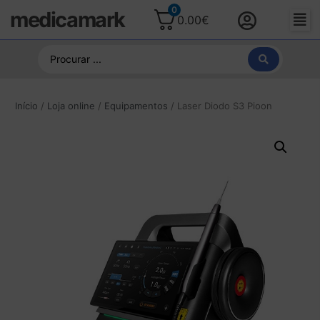
0
medicamark
0.00
€
Início
/
Loja online
/
Equipamentos
/ Laser Diodo S3 Pioon