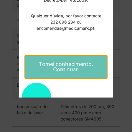
Decreto-Lei 145/2009.
do pulso
Qualquer dúvida, por favor contacte
Tipo laser
Laser de diodo
232 096 284 ou
encomendas@medicamark.pt.
Classificação a
Classe 4(IV)
laser
Parâmetros de
100-240V~, 50/60Hz,
Tomei conhecimento.
entrada do
Continuar.
adaptador
Exibir/Controlar
Tela sensível ao toque HD
de 7 polegadas
transmissão do
Diâmetros de 200 μm, 300
feixe de laser
μm a 400 μm e com
conectores SMA905.