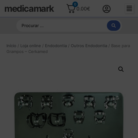
0
medicamark
0.00
€
Início
/
Loja online
/
Endodontia
/
Outros Endodontia
/ Base para
Grampos – Cerkamed