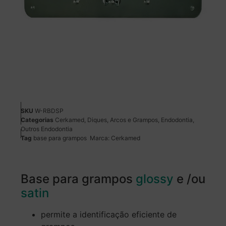
SKU
W-RBDSP
Categorias
Cerkamed
,
Diques, Arcos e Grampos
,
Endodontia
,
Outros Endodontia
Tag
base para grampos
Marca:
Cerkamed
Base para grampos
glossy
e /ou
satin
permite a identificação eficiente de