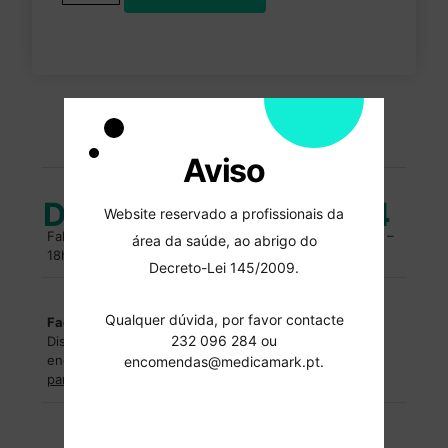
PORTES GRATUITOS
encomendas superiores a 100 euros
Aviso
Duvidas?
232 096 284
Website reservado a profissionais da
Fale com um especialista. Entre em contacto, das 10h –
área da saúde, ao abrigo do
18h.
Decreto-Lei 145/2009.
Qualquer dúvida, por favor contacte
Facilidades de pagamentos
232 096 284 ou
Dispomos de facilidades de pagamentos para
encomendas superiores a
2500€
.
Entre em contacto
encomendas@medicamark.pt.
para saber mais
.
Formas de pagamentos