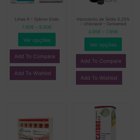
Limas K – Sybron Endo
Hipoclorito de Sódio 5,25%
– Chloraxid – Cerkamed
7.90
€
–
9.90
€
4.95
€
–
7.95
€
Ver opções
Ver opções
Add To Compare
Add To Compare
Add To Wishlist
Add To Wishlist