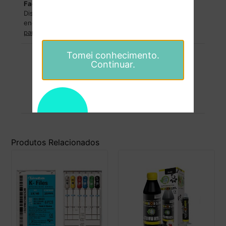
Facilidades de pagamentos
Dispomos de facilidades de pagamentos para
encomendas superiores a
2500€
.
Entre em contacto
para saber mais
.
Tomei conhecimento.
Continuar.
Formas de pagamentos
Pagamentos 100% seguros.
Produtos Relacionados