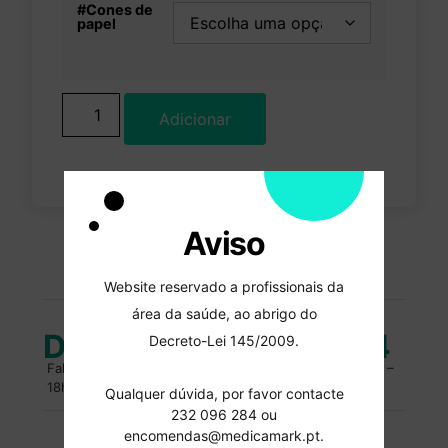
#Cones de
papel
Adicionar
Aviso
PORTES GRATUITOS
encomendas superiores a 100 euros
Website reservado a profissionais da
área da saúde, ao abrigo do
Duvidas?
232 096 284
Decreto-Lei 145/2009.
Fale com um especialista. Entre em contacto, das 10h –
18h.
Qualquer dúvida, por favor contacte
232 096 284 ou
encomendas@medicamark.pt.