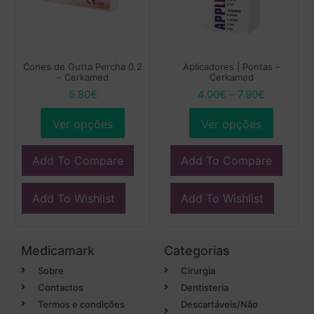
Cones de Gutta Percha 0.2
Aplicadores | Pontas –
– Cerkamed
Cerkamed
5.80
€
4.00
€
–
7.90
€
Ver opções
Ver opções
Add To Compare
Add To Compare
Add To Wishlist
Add To Wishlist
Medicamark
Categorias
Sobre
Cirurgia
Contactos
Dentisteria
Termos e condições
Descartáveis/Não