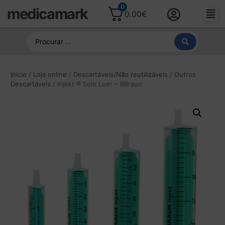
0
medicamark
0.00
€
Início
/
Loja online
/
Descartáveis/Não reutilizáveis
/
Outros
Descartáveis
/ Injekt ® Solo Luer – BBraun