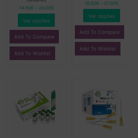
Cerkamed
16.80
€
–
51.90
€
14.60
€
–
26.00
€
Ver opções
Ver opções
Add To Compare
Add To Compare
Add To Wishlist
Add To Wishlist