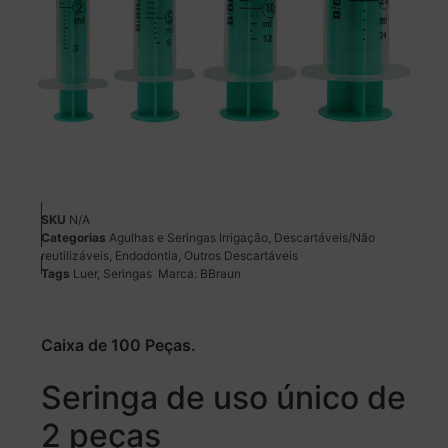
SKU
N/A
Categorias
Agulhas e Seringas Irrigação
,
Descartáveis/Não
reutilizáveis
,
Endodontia
,
Outros Descartáveis
Tags
Luer
,
Seringas
Marca:
BBraun
Caixa de 100 Peças.
Seringa de uso único de
2 peças