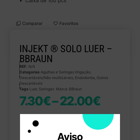
‎Caixa de 100 pcs‎
Comparar
Favoritos
INJEKT ® SOLO LUER –
BBRAUN
REF.
N/A
Categorias
Agulhas e Seringas Irrigação
,
Descartáveis/Não reutilizáveis
,
Endodontia
,
Outros
Descartáveis
Tags
Luer
,
Seringas
Marca:
BBraun
7.30
€
–
22.00
€
Seringas
Aviso