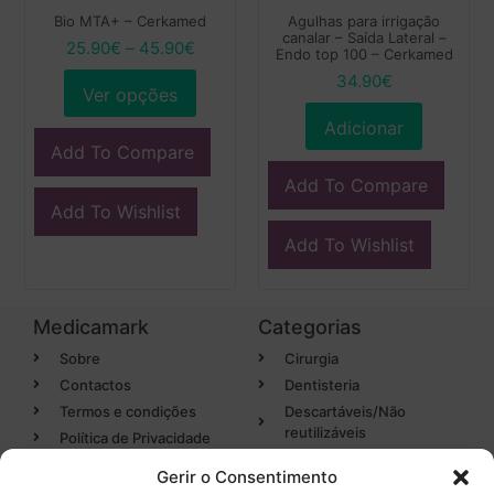
Bio MTA+ – Cerkamed
Agulhas para irrigação
canalar – Saída Lateral –
25.90
€
–
45.90
€
Endo top 100 – Cerkamed
34.90
€
Ver opções
Adicionar
Add To Compare
Add To Compare
Add To Wishlist
Add To Wishlist
Medicamark
Categorias
Sobre
Cirurgia
Contactos
Dentisteria
Termos e condições
Descartáveis/Não
reutilizáveis
Política de Privacidade
Luvas
Gerir o Consentimento
Desinfectantes