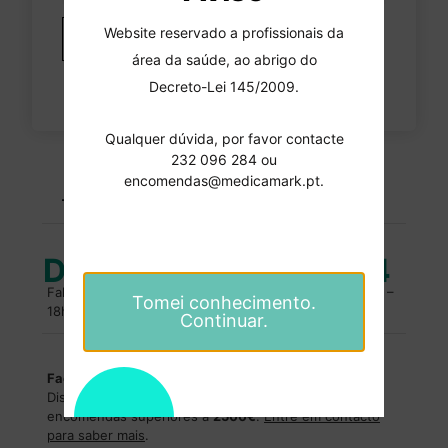
Website reservado a profissionais da
Adicionar
área da saúde, ao abrigo do
Decreto-Lei 145/2009.
Qualquer dúvida, por favor contacte
232 096 284 ou
PORTES GRATUITOS
encomendas@medicamark.pt.
encomendas superiores a 100 euros
Duvidas?
232 096 284
Fale com um especialista. Entre em contacto, das 10h –
Tomei conhecimento.
18h.
Continuar.
Facilidades de pagamentos
Dispomos de facilidades de pagamentos para
encomendas superiores a
2500€
.
Entre em contacto
para saber mais
.