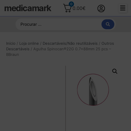
0
medicamark
0.00
€
Início
/
Loja online
/
Descartáveis/Não reutilizáveis
/
Outros
Descartáveis
/ Agulha Spinocan®22G 0.7x88mm 25 pcs –
BBraun