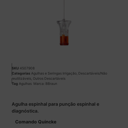
SKU
4507908
Categorias
Agulhas e Seringas Irrigação
,
Descartáveis/Não
reutilizáveis
,
Outros Descartáveis
Tag
Agulhas
Marca:
BBraun
Agulha espinhal para punção espinhal e
diagnóstica.
Comando Quincke