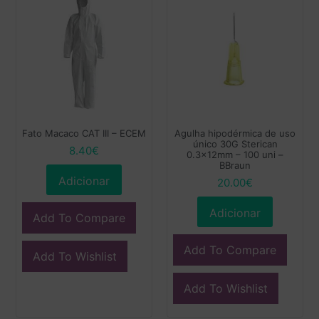
Fato Macaco CAT III – ECEM
Agulha hipodérmica de uso
único 30G Sterican
8.40
€
0.3x12mm – 100 uni –
BBraun
Adicionar
20.00
€
Adicionar
Add To Compare
Add To Compare
Add To Wishlist
Add To Wishlist