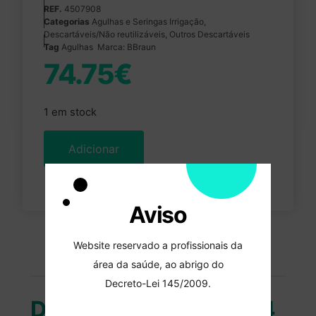
REF.
4507908
Categorias
Agulhas e Seringas Irrigação
,
Descartáveis/Não reutilizáveis
,
Outros Descartáveis
Tag
Agulhas
Marca:
BBraun
74.75
€
1 em stock
Adicionar
Aviso
PORTES GRATUITOS
Website reservado a profissionais da
encomendas superiores a 100 euros
área da saúde, ao abrigo do
Decreto-Lei 145/2009.
Duvidas?
232 096 284