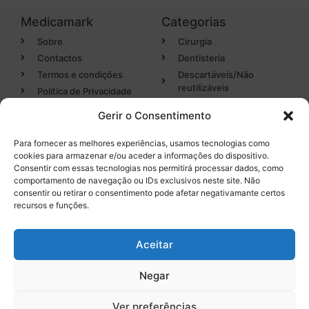
Medicamark
Categorias
Sobre
Cirurgia
Contactos
Dentisteria
Termos e condições
Descartáveis/Não
reutilizáveis
Política de Privacidade
Luvas
Gerir o Consentimento
Desinfectantes
Para fornecer as melhores experiências, usamos tecnologias como
cookies para armazenar e/ou aceder a informações do dispositivo.
Categorias
Entregas em 24h
Consentir com essas tecnologias nos permitirá processar dados, como
de produtos em stock
comportamento de navegação ou IDs exclusivos neste site. Não
Endodontia
consentir ou retirar o consentimento pode afetar negativamante certos
Higiene Oral
recursos e funções.
Instrumental
Tel. 232 096 284
(chamada para a rede fixa
Equipamentos
Aceitar
nacional)
Negar
0
Ver preferências