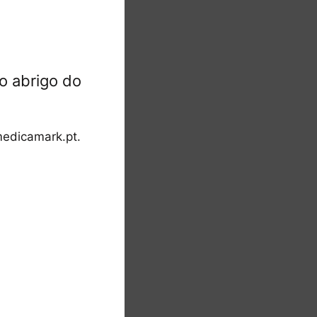
ra micro lâminas
ânio – Aesculap
02.44
€
o abrigo do
Adicionar
edicamark.pt.