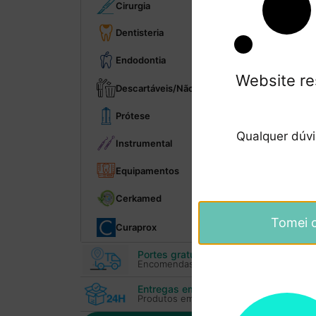
Cirurgia
Dentisteria
Endodontia
Website re
Descartáveis/Não reutilizáveis
Prótese
Qualquer dúv
Instrumental
Equipamentos
Cerkamed
Tomei 
Curaprox
Portes gratuitos
Encomendas superiores 100€
Entregas em 24H
Produtos em stock