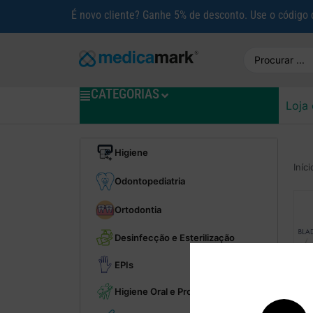
É novo cliente? Ganhe 5% de desconto. Use o código
CATEGORIAS
Loja 
Higiene
Iníci
Odontopediatria
Ortodontia
Desinfecção e Esterilização
EPIs
Higiene Oral e Profilaxia