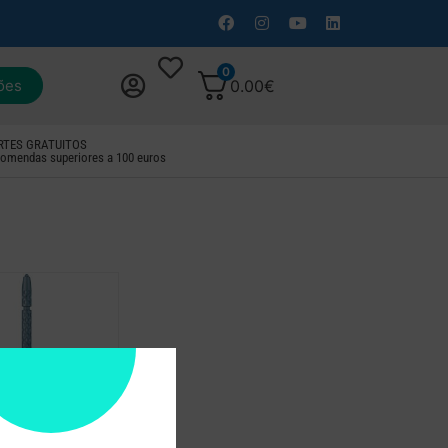
0
ões
0.00
€
RTES GRATUITOS
omendas superiores a 100 euros