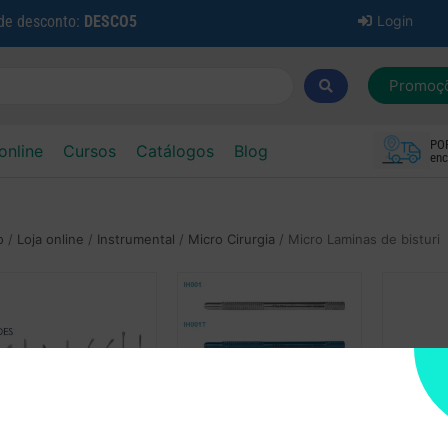
 de desconto:
DESCO5
Login
Promoç
PO
online
Cursos
Catálogos
Blog
enc
o
/
Loja online
/
Instrumental
/
Micro Cirurgia
/ Micro Laminas de bisturi