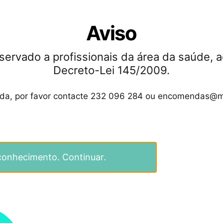
Lâminas de Micro –
Cabo de micro-bisturi –
Cabo pa
bisturi – MJK
MJK
em Tit
Aviso
(embalagem de 10
43.10
€
–
105.60
€
2
unidades)
servado a profissionais da área da saúde, a
36.80
€
–
77.00
€
Ver opções
Decreto-Lei 145/2009.
Ver opções
ida, por favor contacte 232 096 284 ou encomendas@m
conhecimento. Continuar.