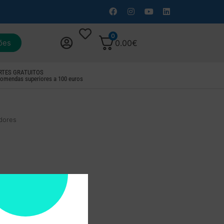
0
ões
0.00
€
RTES GRATUITOS
omendas superiores a 100 euros
adores