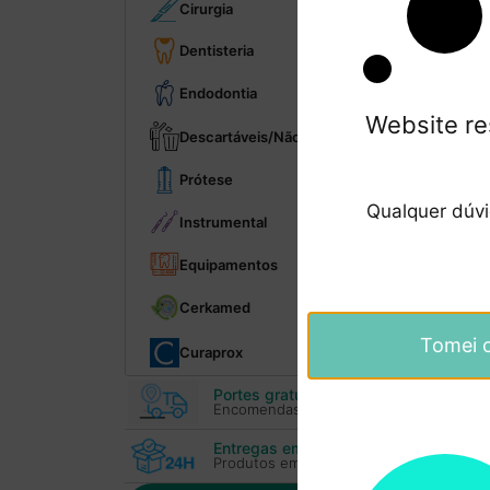
Cirurgia
T
Dentisteria
Endodontia
Website re
Descartáveis/Não reutilizáveis
Prótese
Qualquer dúv
Instrumental
Equipamentos
Cerkamed
Tomei 
Curaprox
Portes gratuitos
Encomendas superiores 100€
Entregas em 24H
Produtos em stock