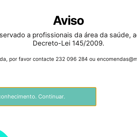
unelizadores Stricker –
Aesculap
Aviso
139.43
€
servado a profissionais da área da saúde, a
Ver opções
Decreto-Lei 145/2009.
ida, por favor contacte 232 096 284 ou encomendas@m
conhecimento. Continuar.