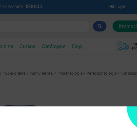
 de desconto:
DESCO5
Login
Promoç
PO
online
Cursos
Catálogos
Blog
enc
o
/
Loja online
/
Instrumental
/
Implantologia / Periodontologia
/ Tuneliz