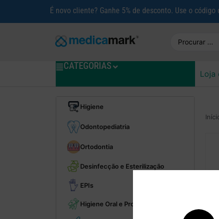
É novo cliente? Ganhe 5% de desconto. Use o código
CATEGORIAS
Loja 
Higiene
Iníci
Odontopediatria
Ortodontia
Desinfecção e Esterilização
EPIs
Higiene Oral e Profilaxia