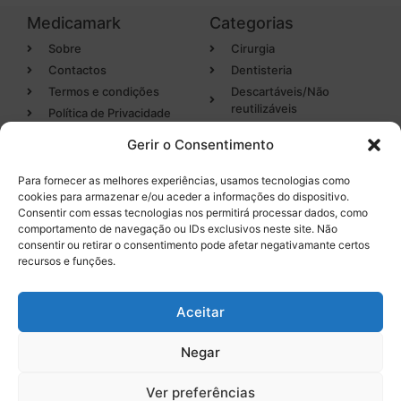
Medicamark
Categorias
Sobre
Cirurgia
Contactos
Dentisteria
Termos e condições
Descartáveis/Não
reutilizáveis
Política de Privacidade
Luvas
Gerir o Consentimento
Desinfectantes
Para fornecer as melhores experiências, usamos tecnologias como
cookies para armazenar e/ou aceder a informações do dispositivo.
Categorias
Entregas em 24h
Consentir com essas tecnologias nos permitirá processar dados, como
de produtos em stock
comportamento de navegação ou IDs exclusivos neste site. Não
Endodontia
consentir ou retirar o consentimento pode afetar negativamante certos
Higiene Oral
recursos e funções.
Instrumental
Tel. 232 096 284
(chamada para a rede fixa
Equipamentos
Aceitar
nacional)
Negar
0
Ver preferências
Licença INFARMED Nº 220/DM2016
Resolução de conflitos de Consumo