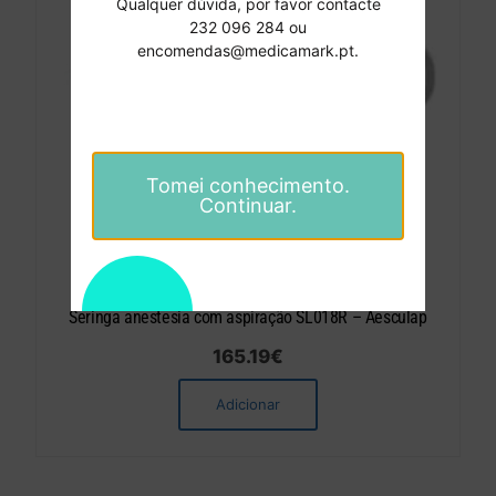
Qualquer dúvida, por favor contacte
232 096 284 ou
encomendas@medicamark.pt.
Tomei conhecimento.
Continuar.
Seringa anestesia com aspiração SL018R – Aesculap
165.19
€
Adicionar