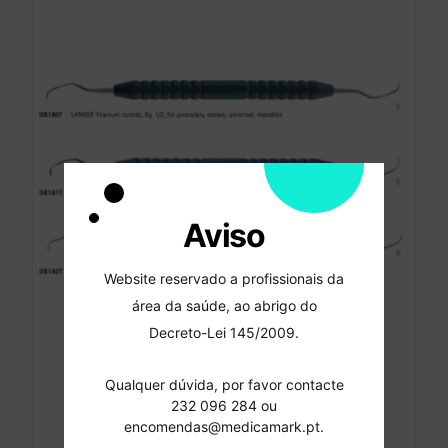
Aviso
Website reservado a profissionais da
área da saúde, ao abrigo do
Decreto-Lei 145/2009.
Qualquer dúvida, por favor contacte
Curetas para Implantes de Titanio – Aesculap
232 096 284 ou
108.00
€
encomendas@medicamark.pt.