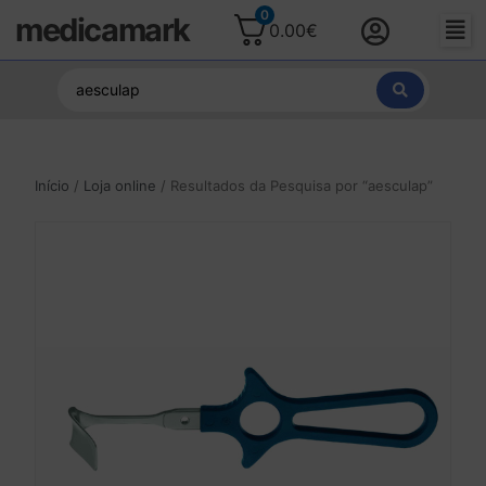
0
medicamark
0.00
€
Início
/
Loja online
/ Resultados da Pesquisa por “aesculap”