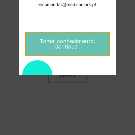
encomendas@medicamark.pt.
Tomei conhecimento.
Continuar.
Afastadores Middeldorpf – Aesculap – 20 X 22 mm
86.08
€
Adicionar