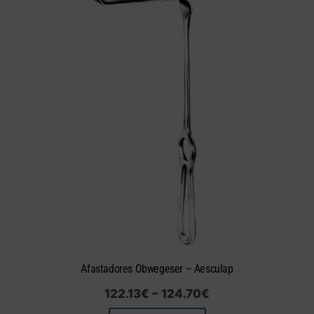
Afastadores Obwegeser – Aesculap
122.13
€
–
124.70
€