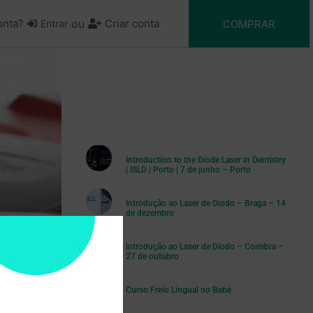
onta?
ou
Criar conta
COMPRAR
Entrar
Médicos Dentistas Certificados
Introduction to the Diode Laser in Dentistry
| ISLD | Porto | 7 de junho – Porto
Introdução ao Laser de Diodo – Braga – 14
de dezembro
Introdução ao Laser de Diodo – Coimbra –
27 de outubro
Curso Freio Lingual no Bebé