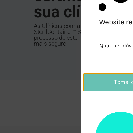
sua clínica.
Website re
As Clínicas com a certificação
SterilContainer™ System garante um
processo de esterilização de materiai
mais seguro.
Qualquer dúv
Tomei 