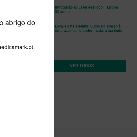
Introdução ao Laser de Diodo – Lisboa –
30 junho
o abrigo do
Local e data a definir: Curso Do acesso à
obturação como podes mudar a tua Endo
edicamark.pt.
VER TODOS