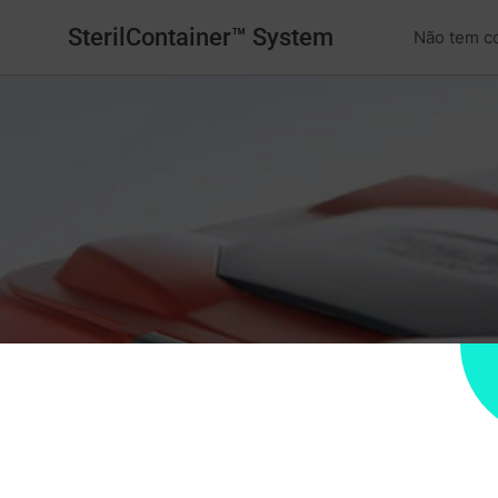
SterilContainer™ System
Não tem c
na