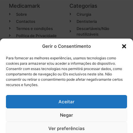
Medicamark
Categorias
Sobre
Cirurgia
Contactos
Dentisteria
Termos e condições
Descartáveis/Não
reutilizáveis
Política de Privacidade
Luvas
Gerir o Consentimento
Desinfectantes
Para fornecer as melhores experiências, usamos tecnologias como
cookies para armazenar e/ou aceder a informações do dispositivo.
Categorias
Entregas em 24h
Consentir com essas tecnologias nos permitirá processar dados, como
de produtos em stock
comportamento de navegação ou IDs exclusivos neste site. Não
Endodontia
consentir ou retirar o consentimento pode afetar negativamante certos
Higiene Oral
recursos e funções.
Instrumental
Tel. 232 096 284
(chamada para a rede fixa
Equipamentos
Aceitar
nacional)
Negar
0
Ver preferências
Licença INFARMED Nº 220/DM2016
Resolução de conflitos de Consumo